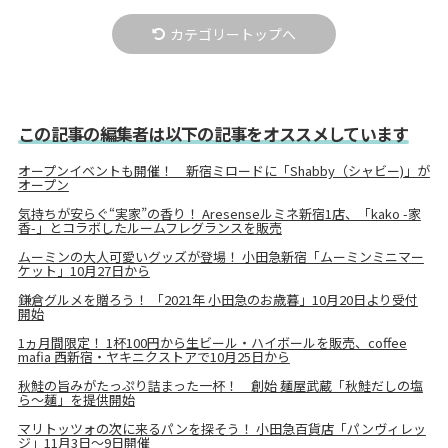
カテゴリートップへ
この記事の編集者は以下の記事をオススメしています
オープンイベントも開催！ 新宿ミロードに「Shabby（シャビー)」が
オープン
気持ちが安らぐ“実家”の香り！ Aresenseルミネ新宿1店、「kako -家
香-」とコラボしたルームフレグランスを販売
ムーミンの大人可愛いグッズが登場！ 小田急新宿「ムーミンミニマー
ケット」10月27日から
鎌倉グルメを贈ろう！ 「2021年 小田急のお歳暮」10月20日より受付
開始
1ヵ月間限定！ 1杯100円から生ビール・ハイボールを販売、coffee
mafia 西新宿・ヤキニクストアで10月25日から
秋鮭の旨みがたっぷり詰まった一杯！ 創始 麺屋武蔵「秋鮭だしの塩
ら～麺」を提供開始
マリトッツォの次に来るパンを探そう！ 小田急百貨店「パンヴィレッ
ジ」11月3日～9日開催