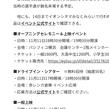
当時の選手達が数名来場する予定。
他にも、14日までイオンシネマみなとみらいで行わ
品は
イベント公式サイト
で確認できる。
■オープニングセレモニー＆上映イベント
・日時：11月11日18時30分開場／19時30分開演
・会場：パシフィコ横浜 会議センター1階メインホー
・チケット：一般1800円、大高中生1200円、小学生
・チケット販売先：
https://eplus.jp/sf/detail/35176
■ドライブイン・シアター
※無料招待（抽選50名）
・日時：11月11日17時開場／18時30分開演
・会場：赤レンガ倉庫 イベント広場
・応募方法は
公式サイト
をご確認ください。
■一般上映
・日時：11月12日～11月14日