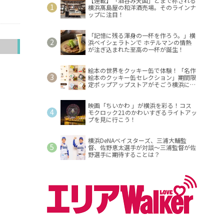
【連載】「酒呑み天国」とまで称される
横浜髙島屋の和洋酒売場。そのラインナ
ップに注目！
「記憶に残る渾身の一杯を作ろう。」横
浜ベイシェラトンで ホテルマンの情熱
へ
が注ぎ込まれた至高の一杯が誕生！
絵本の世界をクッキー缶で体験！「名作
絵本のクッキー缶セレクション」期間限
定ポップアップストアがそごう横浜に登
場！
映画「ちいかわ 」が横浜を彩る！コス
モクロック21のかわいすぎるライトアッ
プを見に行こう！
横浜DeNAベイスターズ、三浦大輔監
督、佐野恵太選手が対談～三浦監督が佐
野選手に期待することは？