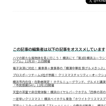
この記事の編集者は以下の記事をオススメしています
ハマの新たな風物詩を見に行こう！ 横浜にて「第2回 横浜ユーラ
ジアム」11月20・21日開催
電子決済に対応！ 乗車券＋食事券の「横濱中華街 旅グルメきっぷ
プロスポーツチーム3社が参画！ クリスマスチャリティーオークショ
横浜市内在住・在勤者限定！ ホテルニューグランド、グルメと講
「市民感謝DAY」12月1日開催
天空の茶室で非日常体験！ 横浜ロイヤルパークホテル「四季の茶
一足早いクリスマス！ 横浜ベイホテル東急「ホワイトクリスマスブ
宇宙ハムスターの4兄弟「ブルーハムハム」の商品が販売！ 横浜ロフト