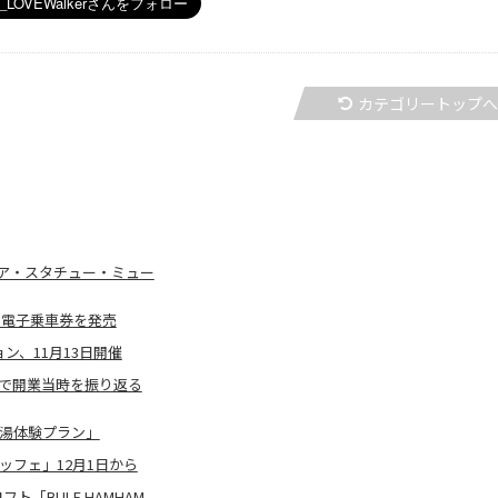
カテゴリートップ
シア・スタチュー・ミュー
」電子乗車券を発売
ン、11月13日開催
演で開業当時を振り返る
の湯体験プラン」
ッフェ」12月1日から
「BULE HAMHAM