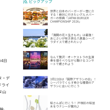
ピックアップ
世界と日本のバーガーが一堂に介
する！絶対に行きたいグルメバー
ガーの祭典「JAPAN BURGER
CHAMPIONSHIP 2026」
「満開の花×生きもの」は最強！
あじさいが咲き誇る八景島シーパ
ラダイスで癒されたい♪
なんて贅沢…オーケストラの生演
4日
奏を寝そべりながら聴けるコンサ
ートで癒されよう
ヌ・デ
3月22日は「国際アザラシの日」！
シーパラでくらす希少な種類のア
ドライ
ザラシに会いに行こう
ヌ山
桜さんぽに行こう！ 戸塚区の桜並
木をウナシーが案内♪
映。