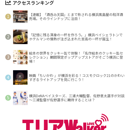
アクセスランキング
【連載】「酒呑み天国」とまで称される横浜髙島屋の和洋酒
売場。そのラインナップに注目！
「記憶に残る渾身の一杯を作ろう。」横浜ベイシェラトンで
ホテルマンの情熱が注ぎ込まれた至高の一杯が誕生！
絵本の世界をクッキー缶で体験！「名作絵本のクッキー缶セ
レクション」期間限定ポップアップストアがそごう横浜に登
場！
映画「ちいかわ 」が横浜を彩る！コスモクロック21のかわい
すぎるライトアップを見に行こう！
横浜DeNAベイスターズ、三浦大輔監督、佐野恵太選手が対談
～三浦監督が佐野選手に期待することは？