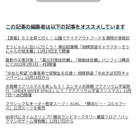
この記事の編集者は以下の記事をオススメしています
【連載】８３太郎と行く！ 公園でテイクアウトフードを満喫＠港南区
そうにゃんに会いに行こう！ 瀬谷図書館「相模鉄道キャラクターそう
にゃんの絵本展」12月19日まで開催
最新の災害対策！ 「震災対策技術展」「振動技術展」パシフィコ横浜
にて2022年2月3日・4日開催
“ゆめと希望”の乗車券で受験生を応援！ 相模鉄道「ゆめきぼ切符キャ
ンペーン」12月18日から
水族館でクリスマスを楽しもう！ エンタメ水族館 アクアリウム宇宙旅
行「UNDER WATER SPACE」にて「アクアリウム宇宙クリスマス」12月
7日～26日開催
クラシックなオーダー感覚スーツ！ AOKI、「横浜ビー・コルセアー
ズ」公式スーツを発売
80年代にタイムスリップ!? 横浜ランドマークタワー展望フロア「パッ
クマンのゲーム博物館」12月17日から