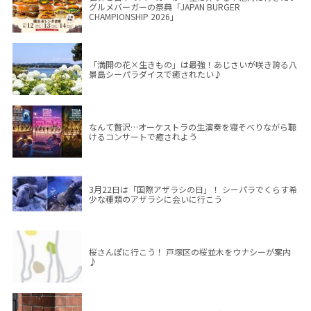
グルメバーガーの祭典「JAPAN BURGER
CHAMPIONSHIP 2026」
「満開の花×生きもの」は最強！あじさいが咲き誇る八
景島シーパラダイスで癒されたい♪
なんて贅沢…オーケストラの生演奏を寝そべりながら聴
けるコンサートで癒されよう
3月22日は「国際アザラシの日」！ シーパラでくらす希
少な種類のアザラシに会いに行こう
桜さんぽに行こう！ 戸塚区の桜並木をウナシーが案内
♪