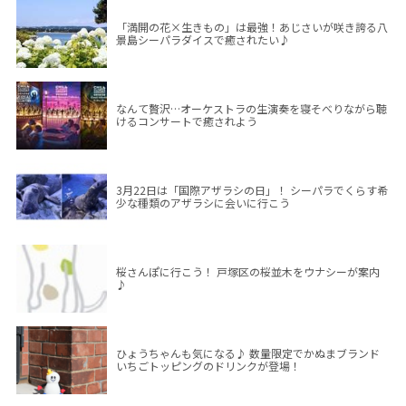
「満開の花×生きもの」は最強！あじさいが咲き誇る八
景島シーパラダイスで癒されたい♪
なんて贅沢…オーケストラの生演奏を寝そべりながら聴
けるコンサートで癒されよう
3月22日は「国際アザラシの日」！ シーパラでくらす希
少な種類のアザラシに会いに行こう
桜さんぽに行こう！ 戸塚区の桜並木をウナシーが案内
♪
ひょうちゃんも気になる♪ 数量限定でかぬまブランド
いちごトッピングのドリンクが登場！