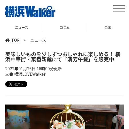
toggle
naviga
ニュース
コラム
企画
TOP
>
ニュース
美味しいものを少しずつおしゃれに楽しめる！ 横
浜中華街・菜香新館にて「清芳午餐」を販売中
2022年01月26日 16時00分更新
文● 横浜LOVEWalker