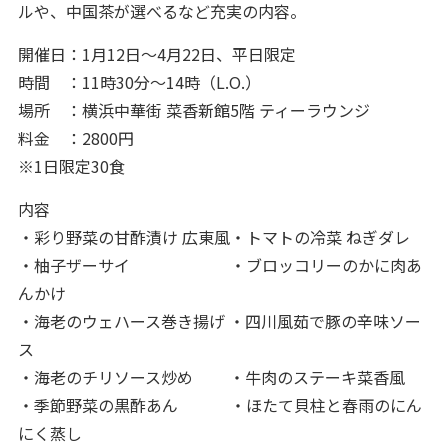
ルや、中国茶が選べるなど充実の内容。
開催日：1月12日～4月22日、平日限定
時間 ：11時30分～14時（L.O.）
場所 ：横浜中華街 菜香新館5階 ティーラウンジ
料金 ：2800円
※1日限定30食
内容
・彩り野菜の甘酢漬け 広東風・トマトの冷菜 ねぎダレ
・柚子ザーサイ ・ブロッコリーのかに肉あ
んかけ
・海老のウェハース巻き揚げ ・四川風茹で豚の辛味ソー
ス
・海老のチリソース炒め ・牛肉のステーキ菜香風
・季節野菜の黒酢あん ・ほたて貝柱と春雨のにん
にく蒸し