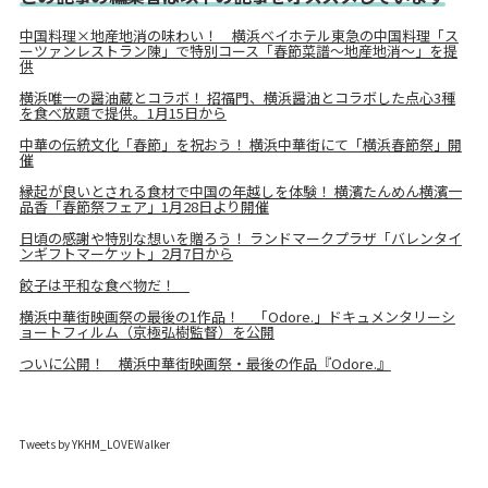
中国料理×地産地消の味わい！ 横浜ベイホテル東急の中国料理「ス
ーツァンレストラン陳」で特別コース「春節菜譜～地産地消～」を提
供
横浜唯一の醤油蔵とコラボ！ 招福門、横浜醤油とコラボした点心3種
を食べ放題で提供。1月15日から
中華の伝統文化「春節」を祝おう！ 横浜中華街にて「横浜春節祭」開
催
縁起が良いとされる食材で中国の年越しを体験！ 横濱たんめん横濱一
品香「春節祭フェア」1月28日より開催
日頃の感謝や特別な想いを贈ろう！ ランドマークプラザ「バレンタイ
ンギフトマーケット」2月7日から
餃子は平和な食べ物だ！
横浜中華街映画祭の最後の1作品！ 「Odore.」ドキュメンタリーシ
ョートフィルム（京極弘樹監督）を公開
ついに公開！ 横浜中華街映画祭・最後の作品『Odore.』
Tweets by YKHM_LOVEWalker