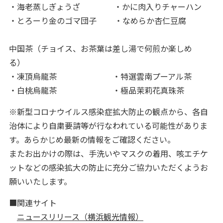
・海老蒸しぎょうざ ・かに肉入りチャーハン
・とろーり金のゴマ団子 ・なめらか杏仁豆腐
中国茶（チョイス、お茶葉は差し湯で何煎か楽しめ
る）
・凍頂烏龍茶 ・特選雲南プーアル茶
・白桃烏龍茶 ・極品茉莉花真珠茶
※新型コロナウイルス感染症拡大防止の観点から、各自
治体により自粛要請等が行なわれている可能性がありま
す。あらかじめ最新の情報をご確認ください。
またお出かけの際は、手洗いやマスクの着用、咳エチケ
ットなどの感染拡大の防止に充分ご協力いただくようお
願いいたします。
■関連サイト
ニュースリリース（横浜観光情報）