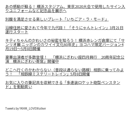
あの感動が蘇る！ 横浜スタジアム、東京2020大会で使用したサイン入
りユニフォームなど記念品を展示へ
別腹を満足させる楽しいプレート「いちごア・ラ・モード」
沿線住民に愛されて今年で九代目！ 「そうにゃんトレイン」3月21日
運行スタート
キティちゃんのかわいさの秘密を知ろう！ 横浜赤レンガ倉庫にて「サ
ンリオ展 ニッポンのカワイイ文化60年史」ヨコハマ限定バージョン4
月19日～5月8日開催
豪華出演者が多数登壇！ 「横浜にぎわい座四月興行 20周年記念公
演 横浜にぎわい寄席」開催中
どこへ行くのかわからない（普段は通らない路線）相鉄に乗ってみよ
う！ 「相鉄線ミステリートレイン」5月8日開催
お気に入りの筆記具を収納できる「多連装ロケット砲型ペンスタン
ド」を衝動買い
Tweets by YKHM_LOVEWalker