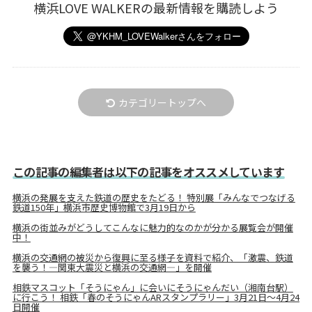
横浜LOVE WALKERの最新情報を購読しよう
カテゴリートップへ
この記事の編集者は以下の記事をオススメしています
横浜の発展を支えた鉄道の歴史をたどる！ 特別展「みんなでつなげる
鉄道150年」横浜市歴史博物館で3月19日から
横浜の街並みがどうしてこんなに魅力的なのかが分かる展覧会が開催
中！
横浜の交通網の被災から復興に至る様子を資料で紹介、「激震、鉄道
を襲う！―関東大震災と横浜の交通網―」を開催
相鉄マスコット「そうにゃん」に会いにそうにゃんだい（湘南台駅）
に行こう！ 相鉄「春のそうにゃんARスタンプラリー」3月21日～4月24
日開催