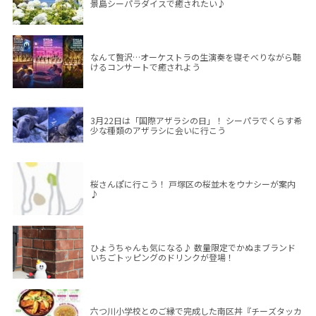
景島シーパラダイスで癒されたい♪
なんて贅沢…オーケストラの生演奏を寝そべりながら聴
けるコンサートで癒されよう
3月22日は「国際アザラシの日」！ シーパラでくらす希
少な種類のアザラシに会いに行こう
桜さんぽに行こう！ 戸塚区の桜並木をウナシーが案内
♪
ひょうちゃんも気になる♪ 数量限定でかぬまブランド
いちごトッピングのドリンクが登場！
六つ川小学校とのご縁で完成した南区丼『チーズタッカ