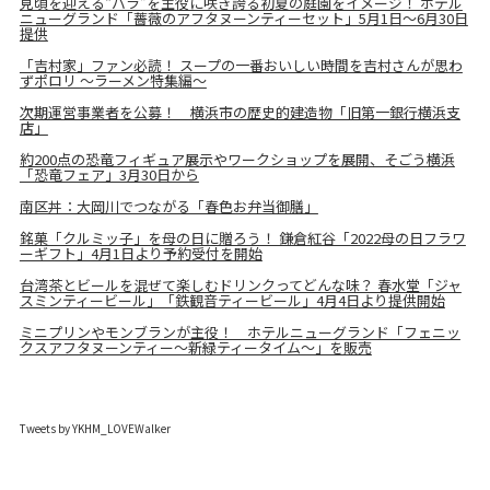
見頃を迎える“バラ”を主役に咲き誇る初夏の庭園をイメージ！ ホテル
ニューグランド「薔薇のアフタヌーンティーセット」5月1日～6月30日
提供
「吉村家」ファン必読！ スープの一番おいしい時間を吉村さんが思わ
ずポロリ ～ラーメン特集編～
次期運営事業者を公募！ 横浜市の歴史的建造物「旧第一銀行横浜支
店」
約200点の恐竜フィギュア展示やワークショップを展開、そごう横浜
「恐竜フェア」3月30日から
南区丼：大岡川でつながる「春色お弁当御膳」
銘菓「クルミッ子」を母の日に贈ろう！ 鎌倉紅谷「2022母の日フラワ
ーギフト」4月1日より予約受付を開始
台湾茶とビールを混ぜて楽しむドリンクってどんな味？ 春水堂「ジャ
スミンティービール」「鉄観音ティービール」4月4日より提供開始
ミニプリンやモンブランが主役！ ホテルニューグランド「フェニッ
クスアフタヌーンティー～新緑ティータイム～」を販売
Tweets by YKHM_LOVEWalker