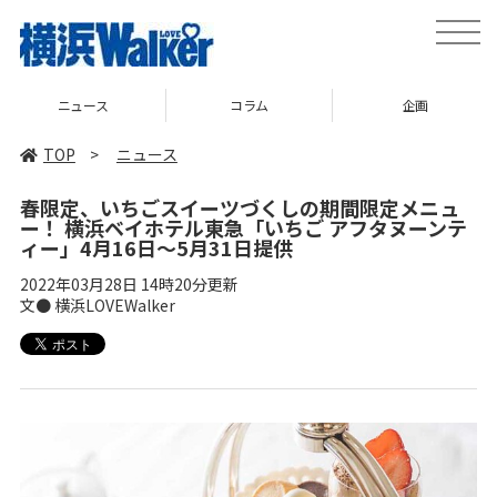
toggle
naviga
コラム
企画
TOP
TOP
>
ニュース
春限定、いちごスイーツづくしの期間限定メニュ
ー！ 横浜ベイホテル東急「いちご アフタヌーンテ
ィー」4月16日～5月31日提供
2022年03月28日 14時20分更新
文● 横浜LOVEWalker