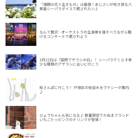
「満開の花×生きもの」は最強！あじさいが咲き誇る八
景島シーパラダイスで癒されたい♪
なんて贅沢…オーケストラの生演奏を寝そべりながら聴
けるコンサートで癒されよう
3月22日は「国際アザラシの日」！ シーパラでくらす希
少な種類のアザラシに会いに行こう
桜さんぽに行こう！ 戸塚区の桜並木をウナシーが案内
♪
ひょうちゃんも気になる♪ 数量限定でかぬまブランド
いちごトッピングのドリンクが登場！