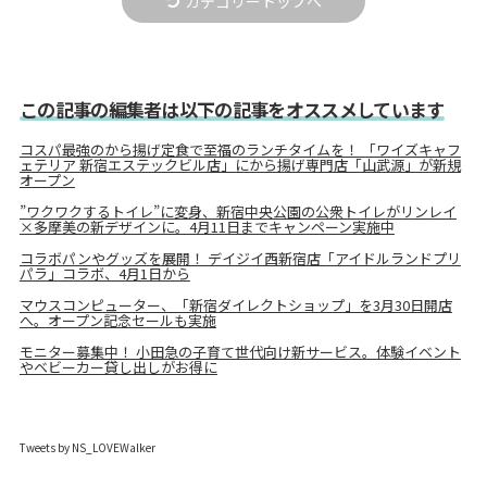
カテゴリートップへ
この記事の編集者は以下の記事をオススメしています
コスパ最強のから揚げ定食で至福のランチタイムを！ 「ワイズキャフ
ェテリア 新宿エステックビル店」にから揚げ専門店「山武源」が新規
オープン
”ワクワクするトイレ”に変身、新宿中央公園の公衆トイレがリンレイ
×多摩美の新デザインに。4月11日までキャンペーン実施中
コラボパンやグッズを展開！ デイジイ西新宿店「アイドルランドプリ
パラ」コラボ、4月1日から
マウスコンピューター、「新宿ダイレクトショップ」を3月30日開店
へ。オープン記念セールも実施
モニター募集中！ 小田急の子育て世代向け新サービス。体験イベント
やベビーカー貸し出しがお得に
Tweets by NS_LOVEWalker