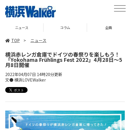
toggle
naviga
コラム
企画
TOP
TOP
>
ニュース
横浜赤レンガ倉庫でドイツの春祭りを楽しもう！
「Yokohama Frühlings Fest 2022」4月28日～5
月8日開催
2022年04月07日 14時20分更新
文● 横浜LOVEWalker