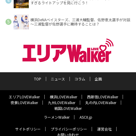
すぎるライトアップを見に行こう！
横浜DeNAベイスターズ、三浦大輔監督、佐野恵太選手が対談
～三浦監督が佐野選手に期待することは？
TOP
ニュース
コラム
企画
エリアLOVEWalker
横浜LOVEWalker
西新宿LOVEWalker
夜景LOVEWalker
九州LOVEWalker
丸の内LOVEWalker
戦国LOVEWalker
ラーメンWalker
ASCII.jp
サイトポリシー
プライバシーポリシー
運営会社
お問い合わせ