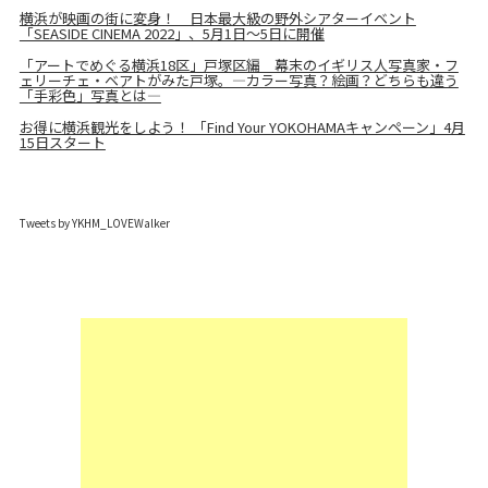
横浜が映画の街に変身！ 日本最大級の野外シアターイベント
「SEASIDE CINEMA 2022」、5月1日〜5日に開催
「アートでめぐる横浜18区」戸塚区編 幕末のイギリス人写真家・フ
ェリーチェ・ベアトがみた戸塚。―カラー写真？絵画？どちらも違う
「手彩色」写真とは―
お得に横浜観光をしよう！ 「Find Your YOKOHAMAキャンペーン」4月
15日スタート
Tweets by YKHM_LOVEWalker