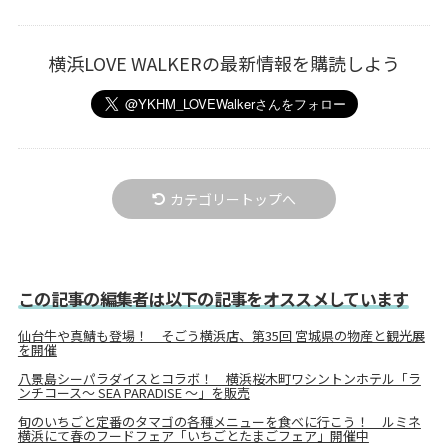
横浜LOVE WALKERの最新情報を購読しよう
カテゴリートップへ
この記事の編集者は以下の記事をオススメしています
仙台牛や真鯖も登場！ そごう横浜店、第35回 宮城県の物産と観光展
を開催
八景島シーパラダイスとコラボ！ 横浜桜木町ワシントンホテル「ラ
ンチコース～ SEA PARADISE ～」を販売
旬のいちごと定番のタマゴの各種メニューを食べに行こう！ ルミネ
横浜にて春のフードフェア「いちごとたまごフェア」開催中