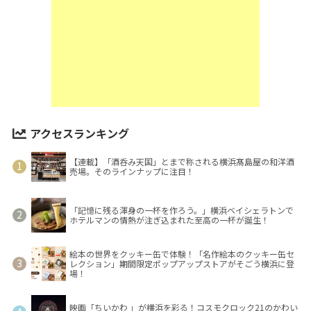
アクセスランキング
【連載】「酒呑み天国」とまで称される横浜髙島屋の和洋酒
売場。そのラインナップに注目！
「記憶に残る渾身の一杯を作ろう。」横浜ベイシェラトンで
ホテルマンの情熱が注ぎ込まれた至高の一杯が誕生！
絵本の世界をクッキー缶で体験！「名作絵本のクッキー缶セ
レクション」期間限定ポップアップストアがそごう横浜に登
場！
映画「ちいかわ 」が横浜を彩る！コスモクロック21のかわい