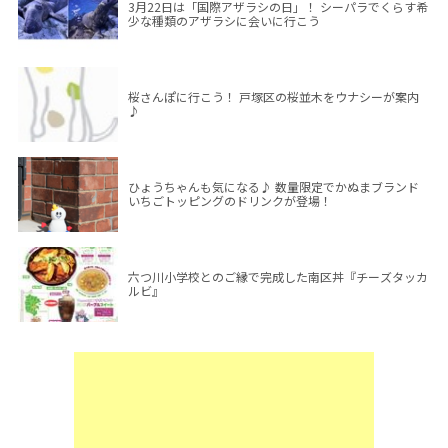
3月22日は「国際アザラシの日」！ シーパラでくらす希
少な種類のアザラシに会いに行こう
桜さんぽに行こう！ 戸塚区の桜並木をウナシーが案内
♪
ひょうちゃんも気になる♪ 数量限定でかぬまブランド
いちごトッピングのドリンクが登場！
六つ川小学校とのご縁で完成した南区丼『チーズタッカ
ルビ』