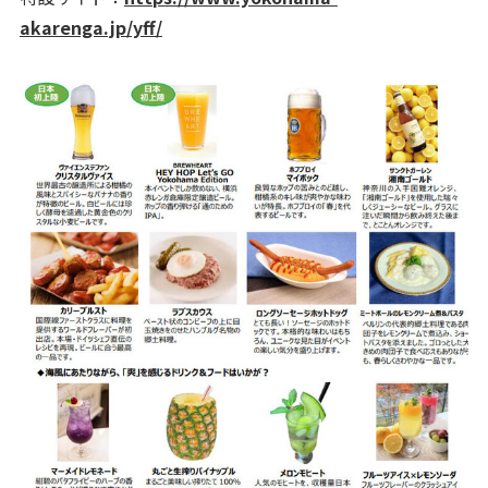
akarenga.jp/yff/