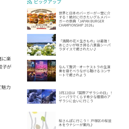
ピックアップ
世界と日本のバーガーが一堂に介
する！絶対に行きたいグルメバー
ガーの祭典「JAPAN BURGER
CHAMPIONSHIP 2026」
「満開の花×生きもの」は最強！
あじさいが咲き誇る八景島シーパ
ラダイスで癒されたい♪
緒に楽
餃子が
なんて贅沢…オーケストラの生演
奏を寝そべりながら聴けるコンサ
ートで癒されよう
ど魅力
3月22日は「国際アザラシの日」！
シーパラでくらす希少な種類のア
ザラシに会いに行こう
桜さんぽに行こう！ 戸塚区の桜並
木をウナシーが案内♪