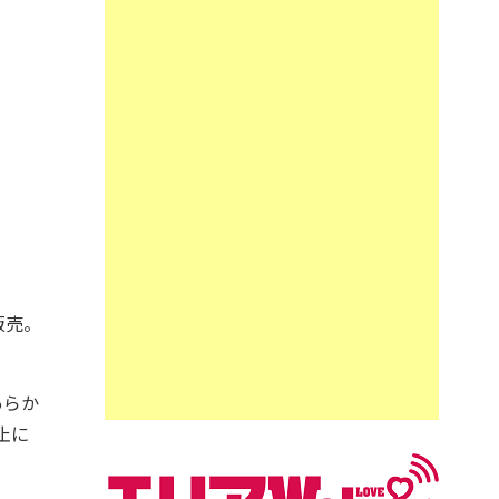
販売。
あらか
止に