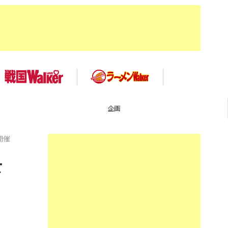
企画
開催
下