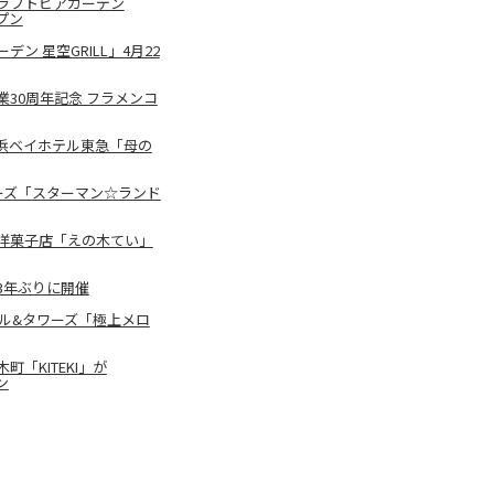
ラフトビアガーデン
ープン
 星空GRILL」4月22
30周年記念 フラメンコ
浜ベイホテル東急「母の
ーズ「スターマン☆ランド
洋菓子店「えの木てい」
3年ぶりに開催
ル&タワーズ「極上メロ
「KITEKI」が
ン