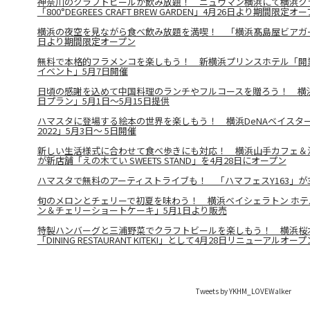
神奈川のクラフトビールが飲み放題！ ニュウマン横浜にて横浜ク
「800°DEGREES CRAFT BREW GARDEN」4月26日より期間限定オ
横浜の夜空を見ながら食べ飲み放題を満喫！ 「横浜髙島屋ビアガーデン
日より期間限定オープン
無料で本格的フラメンコを楽しもう！ 新横浜プリンスホテル「開業
イベント」5月7日開催
日頃の感謝を込めて中国料理のランチやフルコースを贈ろう！ 横
日プラン」5月1日～5月15日提供
ハマスタに登場する絵本の世界を楽しもう！ 横浜DeNAベイスタ
2022」5月3日～ 5日開催
新しい生活様式に合わせて食べ歩きにも対応！ 横浜山手カフェ＆
が新店舗「えの木てい SWEETS STAND」を4月28日にオープン
ハマスタで無料のアーティストライブも！ 「ハマフェスY163」が
旬のメロンとチェリーで初夏を味わう！ 横浜ベイシェラトン ホテ
ン＆チェリーショートケーキ」5月1日より販売
特製ハンバーグと三浦野菜でクラフトビールを楽しもう！ 横浜桜木町
「DINING RESTAURANT KITEKI」として4月28日リニューアルオープ
Tweets by YKHM_LOVEWalker