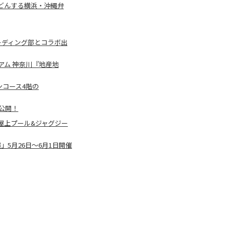
どんする横浜・沖縄弁
ーディング部とコラボ出
アム 神奈川『地産地
コース4階の
公開！
屋上プール&ジャグジー
5月26日〜6月1日開催