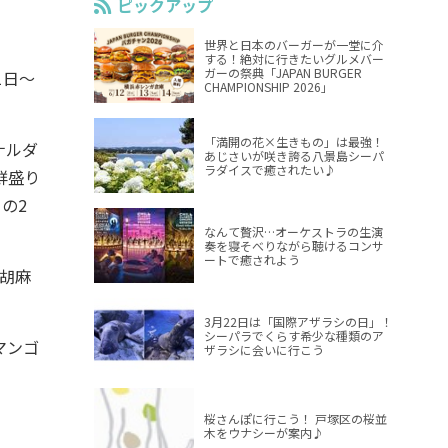
ピックアップ
世界と日本のバーガーが一堂に介
する！絶対に行きたいグルメバー
ガーの祭典「JAPAN BURGER
1日～
CHAMPIONSHIP 2026」
「満開の花×生きもの」は最強！
ナルダ
あじさいが咲き誇る八景島シーパ
ラダイスで癒されたい♪
鮮盛り
の2
なんて贅沢…オーケストラの生演
奏を寝そべりながら聴けるコンサ
ートで癒されよう
胡麻
3月22日は「国際アザラシの日」！
シーパラでくらす希少な種類のア
マンゴ
ザラシに会いに行こう
桜さんぽに行こう！ 戸塚区の桜並
木をウナシーが案内♪