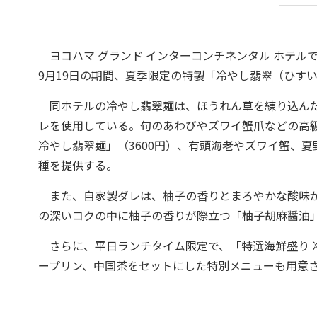
ヨコハマ グランド インターコンチネンタル ホテル
9月19日の期間、夏季限定の特製「冷やし翡翠（ひす
同ホテルの冷やし翡翠麺は、ほうれん草を練り込んだ
レを使用している。旬のあわびやズワイ蟹爪などの高級
冷やし翡翠麺」（3600円）、有頭海老やズワイ蟹、夏
種を提供する。
また、自家製ダレは、柚子の香りとまろやかな酸味が
の深いコクの中に柚子の香りが際立つ「柚子胡麻醤油
さらに、平日ランチタイム限定で、「特選海鮮盛り 
ープリン、中国茶をセットにした特別メニューも用意さ