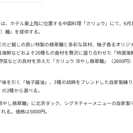
では、ホテル最上階に位置する中国料理「カリュウ」にて、6月
い）麺」を提供する。
のど越しの良い特製の翡翠麺と多彩な具材、柚子香るオリジ
海鮮などおよそ20種もの食材を贅沢に盛り合わせた「特選海
野菜などの具材を添えた「カリュウ 冷やし翡翠麺」（2600円）
後を引く「柚子醤油」、3種の胡麻をブレンドした自家製練り
」の2種から選べる。
冷やし翡翠麺」に北京ダック、シグネチャーメニューの自家製
れる。価格は5800円。