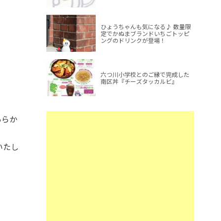
ひょうちゃんも気になる♪ 数量限
定でかぬまブランドいちごトッピ
ングのドリンクが登場！
六つ川小学校とのご縁で完成した
南区丼『チーズタッカルビ』
あらか
いたし