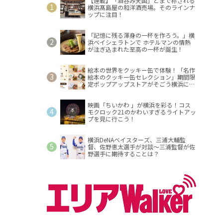
【連載】「酒呑み天国」とまで称される
横浜髙島屋の和洋酒売場。そのラインナ
ップに注目！
「記憶に残る渾身の一杯を作ろう。」横
浜ベイシェラトンで ホテルマンの情熱
が注ぎ込まれた至高の一杯が誕生！
絵本の世界をクッキー缶で体験！「名作
絵本のクッキー缶セレクション」期間限
定ポップアップストアがそごう横浜に登
場！
映画「ちいかわ 」が横浜を彩る！コス
モクロック21のかわいすぎるライトアッ
プを見に行こう！
横浜DeNAベイスターズ、三浦大輔監
督、佐野恵太選手が対談～三浦監督が佐
野選手に期待することは？