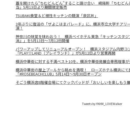
蓋を開けたら“ちむどんどん”すること請け合い 崎陽軒「ちむどん
当」5月13日より期間限定販売
TSUBAKI食堂＆ど根性キッチンの競演「泉区丼」
3年ぶりに復活の「ザよこはまパレード」に、横浜市立大学チアリ
演！
神奈川の味覚を味わおう！ 横浜ベイホテル東急「キッチンスタジ
消』」を5月13日～7月12日開催
パワーアップしてリニューアルオープン！ 横浜スタジアム内野コン
「PLAY☆LAND（プレイランド）」が5月12日より営業再開
横浜中華街に対する不満ベスト10を、横浜中華街発展会専務理事が
横浜中華街の屋上プールから眺めを満喫！ ローズホテル横浜にて
「#ROSEBEACHCLUB」5月14日〜9月30日オープン
そごう横浜店8階催会場にてクックパッドが「おいしいを楽しもう展」
Tweets by YKHM_LOVEWalker