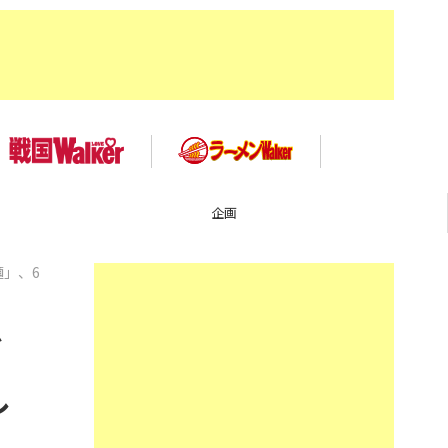
企画
」、6
グ
し