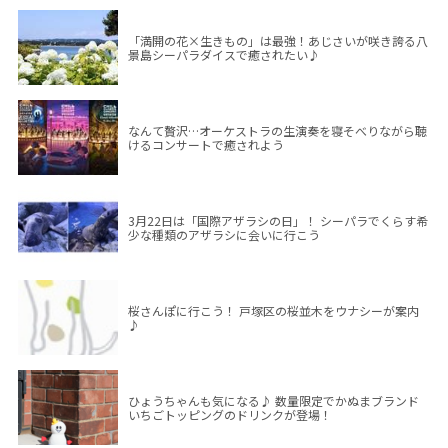
「満開の花×生きもの」は最強！あじさいが咲き誇る八
景島シーパラダイスで癒されたい♪
なんて贅沢…オーケストラの生演奏を寝そべりながら聴
けるコンサートで癒されよう
3月22日は「国際アザラシの日」！ シーパラでくらす希
少な種類のアザラシに会いに行こう
桜さんぽに行こう！ 戸塚区の桜並木をウナシーが案内
♪
ひょうちゃんも気になる♪ 数量限定でかぬまブランド
いちごトッピングのドリンクが登場！