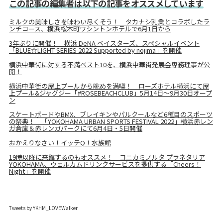
この記事の編集者は以下の記事をオススメしています
ミルクの美味しさを味わい尽くそう！ タカナシ乳業とコラボしたラ
ンチコース、横浜桜木町ワシントンホテルで6月1日から
3年ぶりに開催！ 横浜 DeNA ベイスターズ、スペシャルイベント
「BLUE☆LIGHT SERIES 2022 Supported by nojima」を開催
横浜中華街に対する不満ベスト10を、横浜中華街発展会専務理事が公
開！
横浜中華街の屋上プールから眺めを満喫！ ローズホテル横浜にて屋
上プール&ジャグジー「#ROSEBEACHCLUB」5月14日〜9月30日オープ
ン
スケートボードやBMX、ブレイキンやパルクールなど6種目のスポーツ
の祭典！ 「YOKOHAMA URBAN SPORTS FESTIVAL 2022」横浜赤レン
ガ倉庫＆赤レンガパークにて6月4日・5日開催
おかえりなさい！イッテQ！水族館
19時以降に来館するのもオススメ！ コニカミノルタ プラネタリア
YOKOHAMA、ウェルカムドリンクサービスを提供する「Cheers！
Night」を開催
Tweets by YKHM_LOVEWalker