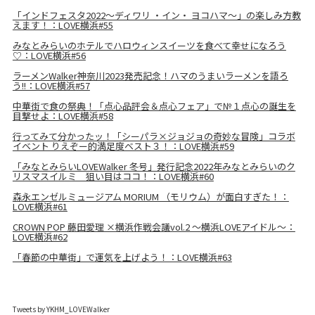
「インドフェスタ2022～ディワリ ・イン・ ヨコハマ～」の楽しみ方教
えます！：LOVE横浜#55
みなとみらいのホテルでハロウィンスイーツを食べて幸せになろう
♡：LOVE横浜#56
ラーメンWalker神奈川2023発売記念！ハマのうまいラーメンを語ろ
う!!：LOVE横浜#57
中華街で食の祭典！「点心品評会＆点心フェア」で№１点心の誕生を
目撃せよ：LOVE横浜#58
行ってみて分かったッ！「シーパラ×ジョジョの奇妙な冒険」コラボ
イベント りえぞー的満足度ベスト３！：LOVE横浜#59
「みなとみらいLOVEWalker 冬号」発行記念2022年みなとみらいのク
リスマスイルミ 狙い目はココ！：LOVE横浜#60
森永エンゼルミュージアム MORIUM （モリウム）が面白すぎた！：
LOVE横浜#61
CROWN POP 藤田愛理 ×横浜作戦会議vol.2 ～横浜LOVEアイドル～：
LOVE横浜#62
「春節の中華街」で運気を上げよう！：LOVE横浜#63
Tweets by YKHM_LOVEWalker