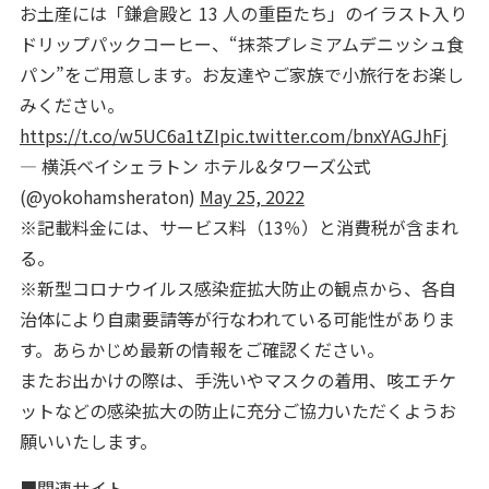
お土産には「鎌倉殿と 13 人の重臣たち」のイラスト入り
ドリップパックコーヒー、“抹茶プレミアムデニッシュ食
パン”をご用意します。お友達やご家族で小旅行をお楽し
みください。
https://t.co/w5UC6a1tZI
pic.twitter.com/bnxYAGJhFj
— 横浜ベイシェラトン ホテル&タワーズ公式
(@yokohamsheraton)
May 25, 2022
※記載料金には、サービス料（13％）と消費税が含まれ
る。
※新型コロナウイルス感染症拡大防止の観点から、各自
治体により自粛要請等が行なわれている可能性がありま
す。あらかじめ最新の情報をご確認ください。
またお出かけの際は、手洗いやマスクの着用、咳エチケ
ットなどの感染拡大の防止に充分ご協力いただくようお
願いいたします。
■関連サイト