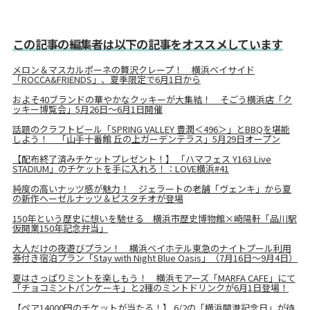
この記事の編集者は以下の記事をオススメしています
メロン＆マスカルポーネの贅沢クレープ！ 横浜ベイサイド
「ROCCA&FRIENDS」、夏季限定で6月1日から
およそ40ブランドの華やかなクッキーが大集結！ そごう横浜店「ク
ッキー博覧会」5月26日～6月1日開催
話題のクラフトビール「SPRING VALLEY 豊潤＜496＞」とBBQを堪能
しよう！ 「山手十番館 丘の上ガーデンテラス」5月29日オープン
【配布終了済みチケットプレゼント！】 「ハマフェス Y163 Live
STADIUM」のチケットを手に入れろ！：LOVE横浜#41
純度の高いナッツ感が魅力！ ジェラートの老舗「ヴェンキ」から夏
の新作ヘーゼルナッツ＆ピスタチオが登場
150年という歴史に想いを馳せる 横浜市歴史博物館×崎陽軒「品川駅
仮開業150年記念弁当」
大人だけの夜遊びプラン！ 横浜ベイホテル東急のナイトプール利用
券付き宿泊プラン「Stay with Night Blue Oasis」（7月16日～9月4日）
夏はさっぱりミントを楽しもう！ 横浜モアーズ「MARFA CAFE」にて
「チョコミントパンケーキ」と2種のミントドリンクが6月1日登場！
【ペア14000円のチケットが当たる！】 6/2の「横浜開港記念日」が待