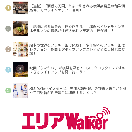
【連載】「酒呑み天国」とまで称される横浜髙島屋の和洋酒
売場。そのラインナップに注目！
「記憶に残る渾身の一杯を作ろう。」横浜ベイシェラトンで
ホテルマンの情熱が注ぎ込まれた至高の一杯が誕生！
絵本の世界をクッキー缶で体験！「名作絵本のクッキー缶セ
レクション」期間限定ポップアップストアがそごう横浜に登
場！
映画「ちいかわ 」が横浜を彩る！コスモクロック21のかわい
すぎるライトアップを見に行こう！
横浜DeNAベイスターズ、三浦大輔監督、佐野恵太選手が対談
～三浦監督が佐野選手に期待することは？