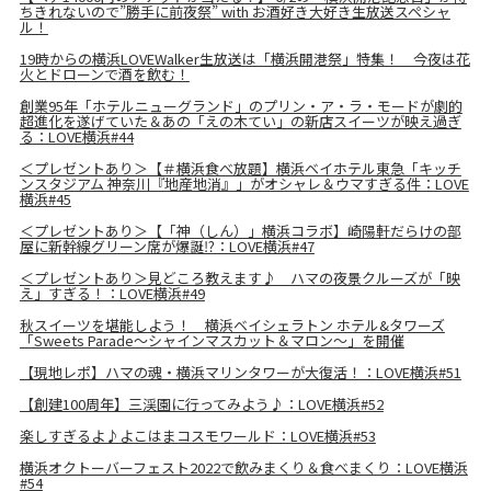
ちきれないので”勝手に前夜祭” with お酒好き大好き生放送スペシャ
ル！
19時からの横浜LOVEWalker生放送は「横浜開港祭」特集！ 今夜は花
火とドローンで酒を飲む！
創業95年「ホテルニューグランド」のプリン・ア・ラ・モードが劇的
超進化を遂げていた＆あの「えの木てい」の新店スイーツが映え過ぎ
る：LOVE横浜#44
＜プレゼントあり＞【＃横浜食べ放題】横浜ベイホテル東急「キッチ
ンスタジアム 神奈川『地産地消』」がオシャレ＆ウマすぎる件：LOVE
横浜#45
＜プレゼントあり＞【「神（しん）」横浜コラボ】崎陽軒だらけの部
屋に新幹線グリーン席が爆誕⁉：LOVE横浜#47
＜プレゼントあり＞見どころ教えます♪ ハマの夜景クルーズが「映
え」すぎる！：LOVE横浜#49
秋スイーツを堪能しよう！ 横浜ベイシェラトン ホテル&タワーズ
「Sweets Parade～シャインマスカット＆マロン～」を開催
【現地レポ】ハマの魂・横浜マリンタワーが大復活！：LOVE横浜#51
【創建100周年】三渓園に行ってみよう♪：LOVE横浜#52
楽しすぎるよ♪よこはまコスモワールド：LOVE横浜#53
横浜オクトーバーフェスト2022で飲みまくり＆食べまくり：LOVE横浜
#54