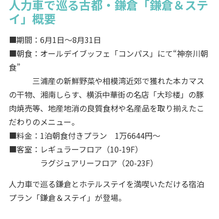
人力車で巡る古都・鎌倉「鎌倉＆ステ
イ」概要
■期間：6月1日～8月31日
■朝食：オールデイブッフェ「コンパス」にて“神奈川朝
食”
三浦産の新鮮野菜や相模湾近郊で獲れた本カマス
の干物、湘南しらす、横浜中華街の名店「大珍楼」の豚
肉焼売等、地産地消の良質食材や名産品を取り揃えたこ
だわりのメニュー。
■料金：1泊朝食付きプラン 1万6644円～
■客室：レギュラーフロア（10-19F）
ラグジュアリーフロア（20-23F）
人力車で巡る鎌倉とホテルステイを満喫いただける宿泊
プラン「鎌倉＆ステイ」が登場。