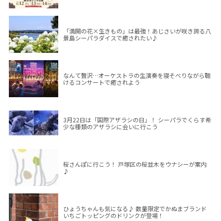
「満開の花×生きもの」は最強！あじさいが咲き誇る八
景島シーパラダイスで癒されたい♪
なんて贅沢…オーケストラの生演奏を寝そべりながら聴
けるコンサートで癒されよう
3月22日は「国際アザラシの日」！ シーパラでくらす希
少な種類のアザラシに会いに行こう
桜さんぽに行こう！ 戸塚区の桜並木をウナシーが案内
♪
ひょうちゃんも気になる♪ 数量限定でかぬまブランド
いちごトッピングのドリンクが登場！