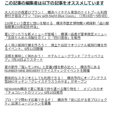
この記事の編集者は以下の記事をオススメしています
大人だけの夜遊びプラン！ 横浜ベイホテル東急のナイトプール利用
券付き宿泊プラン「Stay with Night Blue Oasis」（7月16日～9月4日）
150年という歴史に想いを馳せる 横浜市歴史博物館×崎陽軒「品川駅
仮開業150年記念弁当」
夏にぴったりな新メニューが登場！ 横濱一品香が夏季限定メニュー
「五目たんめん冷製仕立て」と「四川雲呑」を販売
よく飛ぶ紙飛行機を作ろう！ 保土ケ谷区でオリジナル紙飛行機を作
るイベント、6月11日開催
涼感を美味しく味わおう！ ホテルニューグランド「フラッペフェ
ア」7月16日よりスタート
夏の新作「塩レモンIPA」と定番3種を飲み比べ！ 横浜市にある
NUMBER NINE BREWERYでテイスティングイベントを開催
簡易的なスタジオとしても利用できる！ 横浜市内にオープンテラス
型BBQキッチン「グレイステラスうみやま」がオープン
NEWoMAN横浜で夏に常温で持ち運べる贈り物を！ メゾンカカオ
「チョコレートカリソン」6月10日発売
プロ・アマ問わず応募できるぞ！ 横浜市「街に広がる音プロジェク
ト」出演ミュージシャンを募集