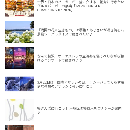
世界と日本のバーガーが一堂に介する！絶対に行きたい
グルメバーガーの祭典「JAPAN BURGER
CHAMPIONSHIP 2026」
「満開の花×生きもの」は最強！あじさいが咲き誇る八
景島シーパラダイスで癒されたい♪
なんて贅沢…オーケストラの生演奏を寝そべりながら聴
けるコンサートで癒されよう
3月22日は「国際アザラシの日」！ シーパラでくらす希
少な種類のアザラシに会いに行こう
桜さんぽに行こう！ 戸塚区の桜並木をウナシーが案内
♪