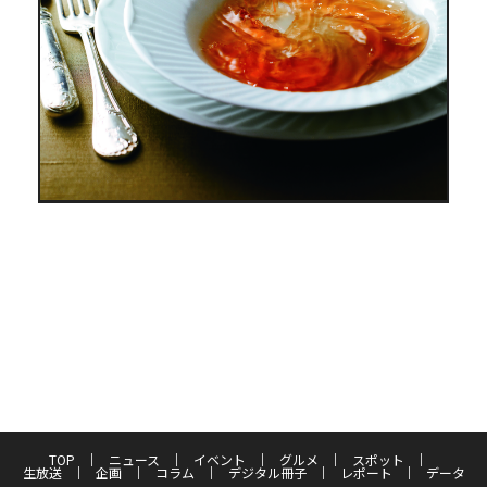
TOP
ニュース
イベント
グルメ
スポット
生放送
企画
コラム
デジタル冊子
レポート
データ