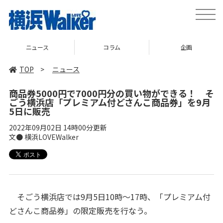
toggle
naviga
ニュース
コラム
企画
TOP
>
ニュース
商品券5000円で7000円分の買い物ができる！ そ
ごう横浜店「プレミアム付どさんこ商品券」を9月
5日に販売
2022年09月02日 14時00分更新
文● 横浜LOVEWalker
そごう横浜店では9月5日10時～17時、「プレミアム付
どさんこ商品券」の限定販売を行なう。