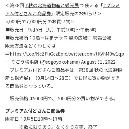
＜第38回
#秋の北海道物産と観光展
で使える「
#プレミ
アム付どさんこ商品券
」限定販売のお知らせ＞
5,000円で7,000円分のお買い物✨
■販売日：9月5日（月）午前10時～午後5時
■販売場所：2階＝はまテラス 風の広場口 特設会場
販売方法などくわしくは
⇒
https://t.co/NcZFliGczE
pic.twitter.com/tKVhM0w1qp
— そごう横浜店 (@sogoyokohama)
August 31, 2022
プレミアム付どさんこ商品券は「第38回 秋の北海道物
産と観光展」（9月14日～28日）でお得に買い物ができ
る商品券となっている。
販売価格は5000円で、7000円分の買い物ができる。
プレミアム付どさんこ商品券
販売日：9月5日10時～17時
※数に限りあり。なくなり次第、終了