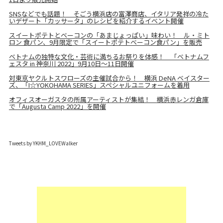
SNSなどでも話題！ そごう横浜店の富澤商店、イタリア発祥の冷た
いデザート「カッサータ」のレシピを紹介するイベント開催
スイートポテトとベーコンの「あまじょっぱい」味わい！ ル・ミト
ロン 食パン、9月限定で「スイートポテトベーコン食パン」を販売
ベトナムの独特な文化・芸術に満ちるお祭りを体感！ 「ベトナムフ
ェスタ in 神奈川 2022」9月10日～11日開催
対東京ヤクルトスワローズの主催試合から！ 横浜 DeNA ベイスター
ズ、「I☆YOKOHAMA SERIES」スペシャルユニフォームを着用
オフィスオーガスタの所属アーティストが集結！ 横浜赤レンガ倉庫
で「Augusta Camp 2022」を開催
Tweets by YKHM_LOVEWalker