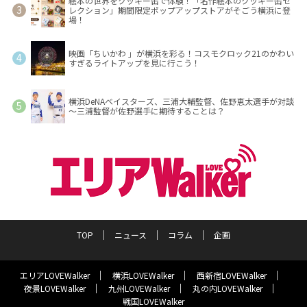
絵本の世界をクッキー缶で体験！「名作絵本のクッキー缶セ
レクション」期間限定ポップアップストアがそごう横浜に登
場！
映画「ちいかわ 」が横浜を彩る！コスモクロック21のかわい
すぎるライトアップを見に行こう！
横浜DeNAベイスターズ、三浦大輔監督、佐野恵太選手が対談
～三浦監督が佐野選手に期待することは？
TOP
ニュース
コラム
企画
エリアLOVEWalker
横浜LOVEWalker
西新宿LOVEWalker
夜景LOVEWalker
九州LOVEWalker
丸の内LOVEWalker
戦国LOVEWalker