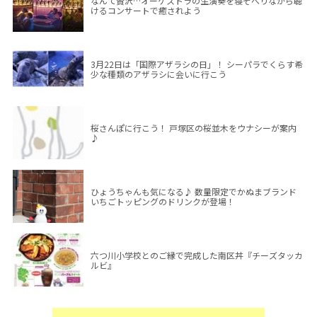
なんて贅沢…オーケストラの生演奏を寝そべりながら聴
けるコンサートで癒されよう
3月22日は「国際アザラシの日」！ シーパラでくらす希
少な種類のアザラシに会いに行こう
桜さんぽに行こう！ 戸塚区の桜並木をウナシーが案内
♪
ひょうちゃんも気になる♪ 数量限定でかぬまブランド
いちごトッピングのドリンクが登場！
六つ川小学校とのご縁で完成した南区丼『チーズタッカ
ルビ』