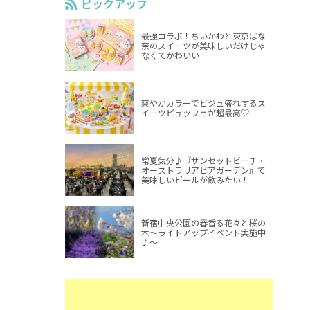
ピックアップ
最強コラボ！ちいかわと東京ばな
奈のスイーツが美味しいだけじゃ
なくてかわいい
爽やかカラーでビジュ盛れするス
イーツビュッフェが超最高♡
常夏気分♪『サンセットビーチ・
オーストラリアビアガーデン』で
美味しいビールが飲みたい！
新宿中央公園の春香る花々と桜の
木～ライトアップイベント実施中
♪～