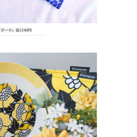
「ポーチ」各1
540円