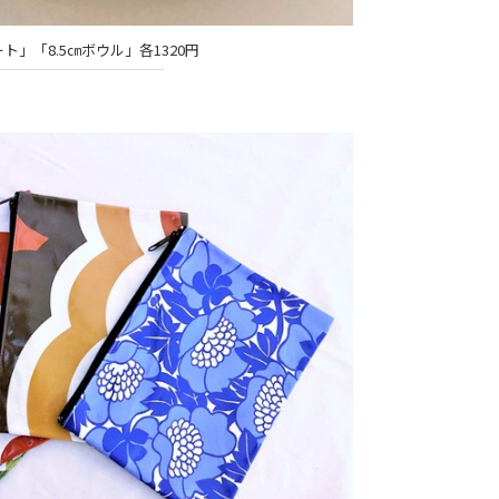
ート」「8.5㎝ボウル」各1320円