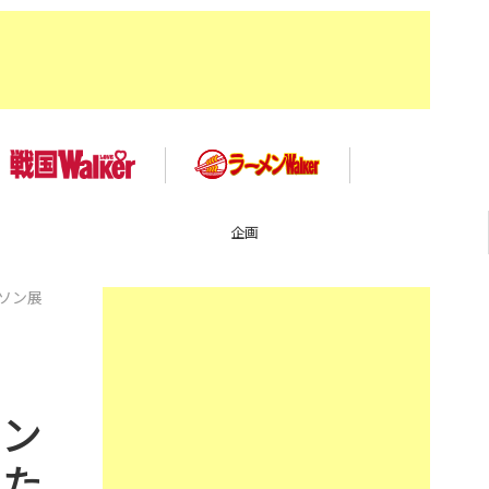
TOP
ソン展
ィン
けた