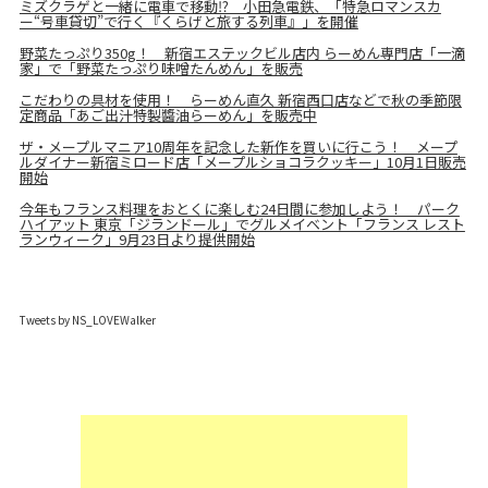
ミズクラゲと一緒に電車で移動⁉ 小田急電鉄、「特急ロマンスカ
ー“号車貸切”で行く『くらげと旅する列車』」を開催
野菜たっぷり350g！ 新宿エステックビル店内 らーめん専門店「一滴
家」で「野菜たっぷり味噌たんめん」を販売
こだわりの具材を使用！ らーめん直久 新宿西口店などで秋の季節限
定商品「あご出汁特製醬油らーめん」を販売中
ザ・メープルマニア10周年を記念した新作を買いに行こう！ メープ
ルダイナー新宿ミロード店「メープルショコラクッキー」10月1日販売
開始
今年もフランス料理をおとくに楽しむ24日間に参加しよう！ パーク
ハイアット 東京「ジランドール」でグルメイベント「フランス レスト
ランウィーク」9月23日より提供開始
Tweets by NS_LOVEWalker