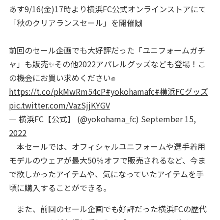
あす9/16(金)17時より横浜FC公式オンラインストアにて
「秋のクリアランスセール」を開催🙌
前回のセール企画でも大好評だった「ユニフォームガチ
ャ」も販売✨その他2022アパレルグッズなども登場！こ
の機会にお買い求めください✊
https://t.co/pkMwRm54cP
#yokohamafc
#横浜FCグッズ
pic.twitter.com/VazSjjKYGV
— 横浜FC【公式】 (@yokohama_fc)
September 15,
2022
本セールでは、オフィシャルユニフォームや選手着用
モデルのウェアが最大50％オフで販売されるなど、今ま
で欲しかったアイテムや、気になっていたアイテムを手
頃に購入することができる。
また、前回のセール企画でも好評だった横浜FCの歴代