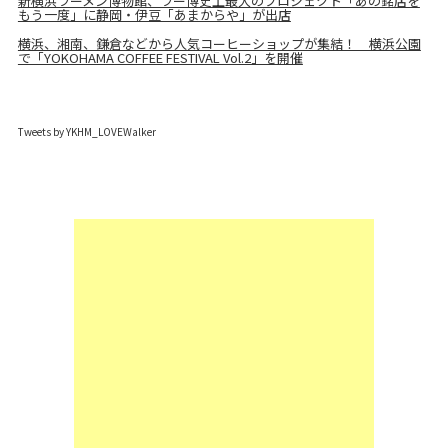
新横浜ラーメン博物館、ラー博史上最大のプロジェクト「あの銘店を
もう一度」に静岡・伊豆「あまからや」が出店
横浜、湘南、鎌倉などから人気コーヒーショップが集結！ 横浜公園
で「YOKOHAMA COFFEE FESTIVAL Vol.2」を開催
Tweets by YKHM_LOVEWalker