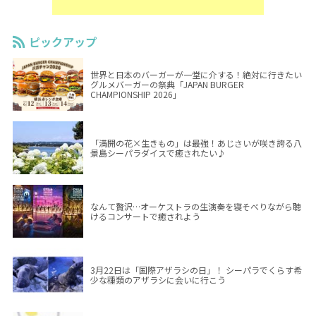
ピックアップ
世界と日本のバーガーが一堂に介する！絶対に行きたい
グルメバーガーの祭典「JAPAN BURGER
CHAMPIONSHIP 2026」
「満開の花×生きもの」は最強！あじさいが咲き誇る八
景島シーパラダイスで癒されたい♪
なんて贅沢…オーケストラの生演奏を寝そべりながら聴
けるコンサートで癒されよう
3月22日は「国際アザラシの日」！ シーパラでくらす希
少な種類のアザラシに会いに行こう