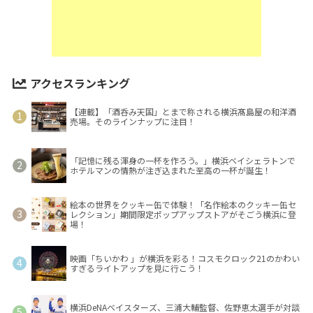
アクセスランキング
【連載】「酒呑み天国」とまで称される横浜髙島屋の和洋酒
売場。そのラインナップに注目！
「記憶に残る渾身の一杯を作ろう。」横浜ベイシェラトンで
ホテルマンの情熱が注ぎ込まれた至高の一杯が誕生！
絵本の世界をクッキー缶で体験！「名作絵本のクッキー缶セ
レクション」期間限定ポップアップストアがそごう横浜に登
場！
映画「ちいかわ 」が横浜を彩る！コスモクロック21のかわい
すぎるライトアップを見に行こう！
横浜DeNAベイスターズ、三浦大輔監督、佐野恵太選手が対談