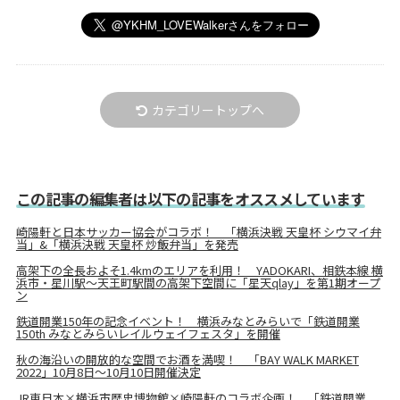
カテゴリートップへ
この記事の編集者は以下の記事をオススメしています
崎陽軒と日本サッカー協会がコラボ！ 「横浜決戦 天皇杯 シウマイ弁
当」&「横浜決戦 天皇杯 炒飯弁当」を発売
高架下の全長およそ1.4kmのエリアを利用！ YADOKARI、相鉄本線 横
浜市・星川駅～天王町駅間の高架下空間に「星天qlay」を第1期オープ
ン
鉄道開業150年の記念イベント！ 横浜みなとみらいで「鉄道開業
150th みなとみらいレイルウェイフェスタ」を開催
秋の海沿いの開放的な空間でお酒を満喫！ 「BAY WALK MARKET
2022」10月8日〜10月10日開催決定
JR東日本×横浜市歴史博物館×崎陽軒のコラボ企画！ 「鉄道開業