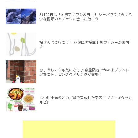
3月22日は「国際アザラシの日」！ シーパラでくらす希
少な種類のアザラシに会いに行こう
桜さんぽに行こう！ 戸塚区の桜並木をウナシーが案内
♪
ひょうちゃんも気になる♪ 数量限定でかぬまブランド
いちごトッピングのドリンクが登場！
六つ川小学校とのご縁で完成した南区丼『チーズタッカ
ルビ』