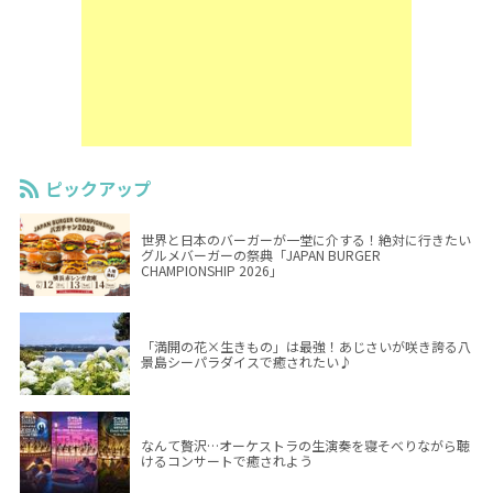
ピックアップ
世界と日本のバーガーが一堂に介する！絶対に行きたい
グルメバーガーの祭典「JAPAN BURGER
CHAMPIONSHIP 2026」
「満開の花×生きもの」は最強！あじさいが咲き誇る八
景島シーパラダイスで癒されたい♪
なんて贅沢…オーケストラの生演奏を寝そべりながら聴
けるコンサートで癒されよう