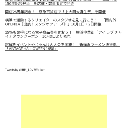
150年記念弁当」を店舗・数量限定で発売
開店26周年記念！ 京急百貨店で「上大岡大誕生祭」を開催
横浜で活動するクリエイターのスタジオを見に行こう！ 「関内外
OPEN!14《出航！スタジオツアーズ》」10月1日・2日開催
25％もお得になる電子商品券を買おう！ 横浜中華街「アイ ラブ チャ
イナタウンクーポン」10月3日より発売
謎解きイベントやじゃんけん大会を実施！ 新横浜ラーメン博物館、
「VINTAGE HALLOWEEN 1958」
Tweets by YKHM_LOVEWalker