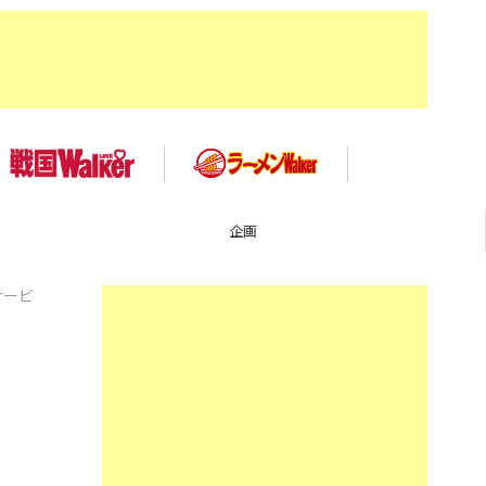
企画
サービ
！
」