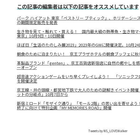
この記事の編集者は以下の記事をオススメしています
パーク ハイアット 東京「ペストリー ブティック」、ホリデーシー
の期間限定販売を発表
生き物を見て・触れて・買える！ 国内最大級の熱帯魚・生き物マ
東京」10月9日・10日開催
ほぼ日「生活のたのしみ展2023」2023年のGWに開催決定。10月
朝食のために泊まりたい！ 京王プラザホテルの朝食ブッフェに秋
革製品ブランド「genten」、京王百貨店新宿店に自然の癒やしを感
ーオープン
超音速アクションゲームをいち早くプレイしよう！ 「ソニックフ
を開催決定
京王線・井の頭線・都営地下鉄で大人のための謎解きイベント開催！
ットの分岐点」10月7日から
新宿ミロード「モザイク通り」 「モール2階」の思い出を寄せよう！ 
終了に向けて特別企画「MY MEMORIES ROAD」開催
Tweets by NS_LOVEWalker