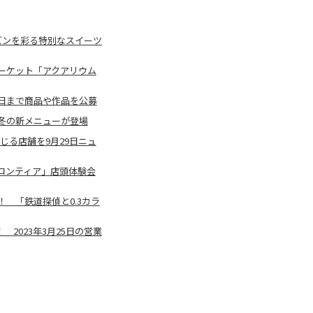
ズンを彩る特別なスイーツ
ーケット「アクアリウム
24日まで商品や作品を公募
冬の新メニューが登場
じる店舗を9⽉29⽇ニュ
ロンティア」店頭体験会
 「鉄道探偵と0.3カラ
2023年3月25日の営業