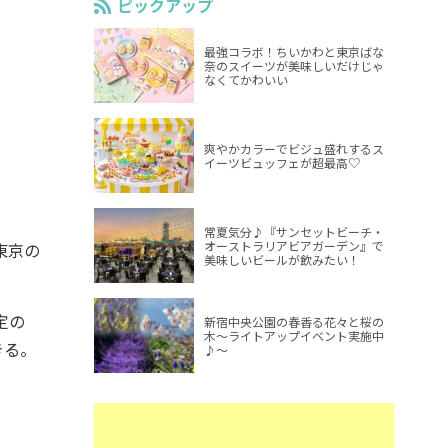
ピックアップ
最強コラボ！ちいかわと東京ばな
奈のスイーツが美味しいだけじゃ
なくてかわいい
爽やかカラーでビジュ盛れするス
イーツビュッフェが超最高♡
常夏気分♪『サンセットビーチ・
オーストラリアビアガーデン』で
東京の
美味しいビールが飲みたい！
定の
新宿中央公園の春香る花々と桜の
木～ライトアップイベント実施中
きる。
♪～