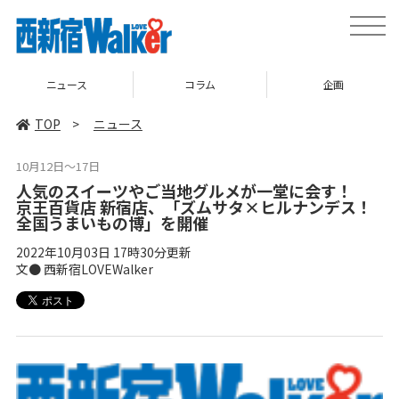
toggle
naviga
コラム
企画
TOP
TOP
>
ニュース
10月12日～17日
人気のスイーツやご当地グルメが一堂に会す！
京王百貨店 新宿店、「ズムサタ×ヒルナンデス！
全国うまいもの博」を開催
2022年10月03日 17時30分更新
文● 西新宿LOVEWalker