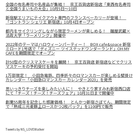
全国の有名寿司や名産品が集結！ 京王百貨店新宿店「東西有名寿司
と全国うまいもの大会」10月5日～10日
新宿駅エリアにテイクアウト専門のフランスベーカリーが登場！
「ゴントラン シェリエ 新宿店」10月4日オープン
都内をサイクリングしながら限定ラーメンが楽しめる！ 麺屋武蔵×
法政大学「ラーメリング」開催中
2022年のテーマはハロウィーンパーティー！ BOX cafe&space 新宿
ミロード1号店で「ディズニー ツイステッドワンダーランド」OH MY
CAFEを期間限定でオープン
計50型のクリスマスケーキを展開！ 京王百貨店 新宿店などでクリス
マスケーキの予約受付を開始
1万部限定！ 小田急電鉄、四季折々のロマンスカーが楽しめる壁掛け
カレンダー「小田急ロマンスカー カレンダー2023」を発売
思いっきりチーズを楽しみたい人に！ やきとり家すみれ新宿西口店
にて「チーズ！チーズ！チーズフェア」10月31日まで開催中
創業55周年を記念した感謝価格！ とんかつ新宿さぼてん、期間限定
で「熟成三元麦豚上ロースかつ2枚パック」を1100円で販売
Tweets by NS_LOVEWalker