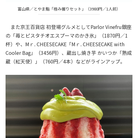
富山県／とやま鮨「極み握りセット」（3980円／1人前）
また京王百貨店 初登場グルメとしてParlor Vinefru銀座
の「苺とピスタチオエスプーマのかき氷」（1870円／1
杯）や、Mｒ. CHEESECAKE「Mｒ. CHEESECAKE with
Cooler Bag」（3456円）、蔵出し焼き芋 かいつか「熟成
蔵（紅天使）」（760円／4本）などがラインアップ。