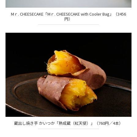
Mｒ. CHEESECAKE「Mｒ. CHEESECAKE with Cooler Bag」（3456
円）
蔵出し焼き芋 かいつか「熟成蔵（紅天使）」（760円／4本）