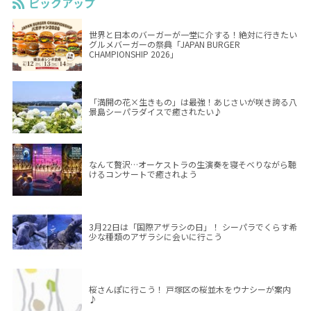
ピックアップ
世界と日本のバーガーが一堂に介する！絶対に行きたい
グルメバーガーの祭典「JAPAN BURGER
CHAMPIONSHIP 2026」
「満開の花×生きもの」は最強！あじさいが咲き誇る八
景島シーパラダイスで癒されたい♪
なんて贅沢…オーケストラの生演奏を寝そべりながら聴
けるコンサートで癒されよう
3月22日は「国際アザラシの日」！ シーパラでくらす希
少な種類のアザラシに会いに行こう
桜さんぽに行こう！ 戸塚区の桜並木をウナシーが案内
♪