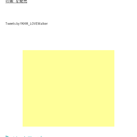
の素”を発売
Tweets by YKHM_LOVEWalker