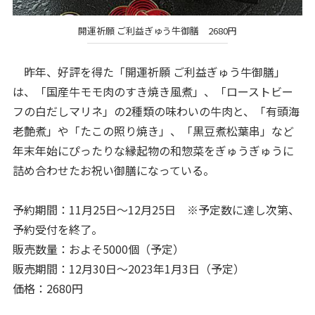
開運祈願 ご利益ぎゅう牛御膳 2680円
昨年、好評を得た「開運祈願 ご利益ぎゅう牛御膳」
は、「国産牛モモ肉のすき焼き風煮」、「ローストビー
フの白だしマリネ」の2種類の味わいの牛肉と、「有頭海
老艶煮」や「たこの照り焼き」、「黒豆煮松葉串」など
年末年始にぴったりな縁起物の和惣菜をぎゅうぎゅうに
詰め合わせたお祝い御膳になっている。
予約期間：11月25日～12月25日 ※予定数に達し次第、
予約受付を終了。
販売数量：およそ5000個（予定）
販売期間：12月30日～2023年1月3日（予定）
価格：2680円