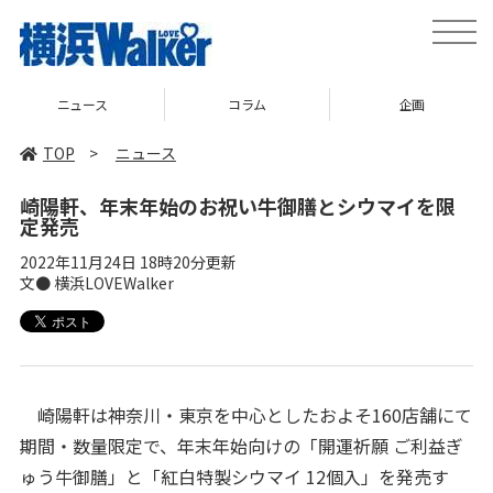
toggle
naviga
ニュース
コラム
企画
TOP
>
ニュース
崎陽軒、年末年始のお祝い牛御膳とシウマイを限
定発売
2022年11月24日 18時20分更新
文● 横浜LOVEWalker
崎陽軒は神奈川・東京を中心としたおよそ160店舗にて
期間・数量限定で、年末年始向けの「開運祈願 ご利益ぎ
ゅう牛御膳」と「紅白特製シウマイ 12個入」を発売す