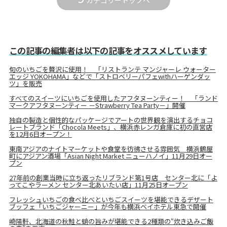
この記事の編集者は以下の記事をオススメしています
旬のいちごを贅沢に使用！ 「リストランテ マンジャーレ ウォーター
エッジ YOKOHAMA」などで「ストロベリーパフェwithハーゲンダッ
ツ」を販売
すべてのスイーツにいちごを使用したアフタヌーンティー！ 「ランド
マークアフタヌーンティー －Strawberry Tea Party－」開催
独自の製造と個性的なパッケージでアートの世界観を演出するチョコ
レートブランド「Chocola Meets」、横浜赤レンガ倉庫に初の直営店
を12月6日オープン！
東南アジアのナイトマーケットや食堂を彷彿させる雰囲気 横浜鶴屋
町にアジアン酒場「Asian Night Market ニューハノイ」11月29日オー
プン
27年前の創業当時に立ち返ったリブランド第1号店 センター北に「よ
ってこやラーメン センター北あいたい店」11月25日オープン
フレッシュいちごの食べ比べといちごスイーツを堪能できるデザート
ブッフェ「いちごジャーニー」が今年も横浜ベイホテル東急で開催
崎陽軒、北海道の秋鮭と蛸の旨みが堪能できる2種類の“炊き込みご飯