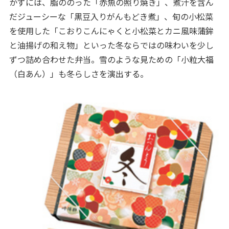
かずには、脂ののった「赤魚の照り焼き」、煮汁を含ん
だジューシーな「黒豆入りがんもどき煮」、旬の小松菜
を使用した「こおりこんにゃくと小松菜とカニ風味蒲鉾
と油揚げの和え物」といった冬ならではの味わいを少し
ずつ詰め合わせた弁当。雪のような見ための「小粒大福
（白あん）」も冬らしさを演出する。