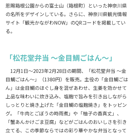
恩賜箱根公園からの富士山（箱根町）といった神奈川県
の名所をデザインしている。さらに、神奈川県観光情報
サイト「観光かながわNOW」のQRコードを掲載してい
る。
「松花堂弁当 ～金目鯛ごはん～」
12月1日～2023年2月28日の期間、「松花堂弁当 ～金
目鯛ごはん～」（1380円）を販売。主役の「金目鯛ごは
ん」は金目鯛のほぐし身を混ぜあわせ、生姜を効かせて
上品な味わいに炊き込み、塩麹で旨みを引き出しながら
しっとりと焼き上げた「金目鯛の塩麹焼き」をトッピン
グ。「牛肉とごぼうの時雨煮」や「柚子の香真丈」、
「蟹あんかけごま豆腐」などがごはんのおいしさを引き
立てる、この季節ならではの彩り華やかな弁当となって