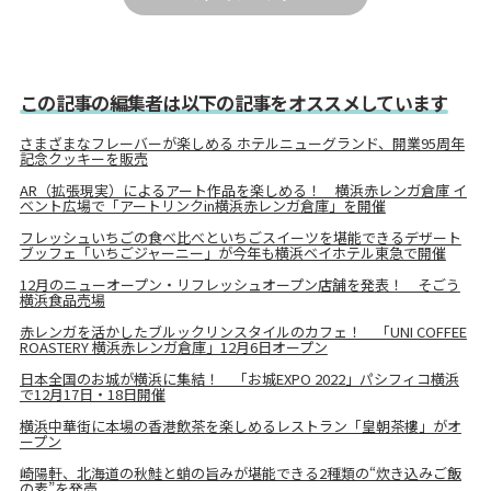
この記事の編集者は以下の記事をオススメしています
さまざまなフレーバーが楽しめる ホテルニューグランド、開業95周年
記念クッキーを販売
AR（拡張現実）によるアート作品を楽しめる！ 横浜赤レンガ倉庫 イ
ベント広場で「アートリンクin横浜赤レンガ倉庫」を開催
フレッシュいちごの食べ比べといちごスイーツを堪能できるデザート
ブッフェ「いちごジャーニー」が今年も横浜ベイホテル東急で開催
12月のニューオープン・リフレッシュオープン店舗を発表！ そごう
横浜食品売場
赤レンガを活かしたブルックリンスタイルのカフェ！ 「UNI COFFEE
ROASTERY 横浜赤レンガ倉庫」12月6日オープン
日本全国のお城が横浜に集結！ 「お城EXPO 2022」パシフィコ横浜
で12月17日・18日開催
横浜中華街に本場の香港飲茶を楽しめるレストラン「皇朝茶樓」がオ
ープン
崎陽軒、北海道の秋鮭と蛸の旨みが堪能できる2種類の“炊き込みご飯
の素”を発売