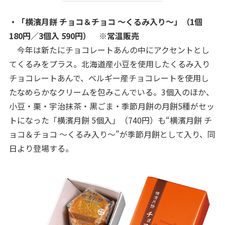
・「横濱月餅 チョコ＆チョコ ～くるみ入り～」（1個
180円／3個入 590円） ※常温販売
今年は新たにチョコレートあんの中にアクセントとし
てくるみをプラス。北海道産小豆を使用したくるみ入り
チョコレートあんで、ベルギー産チョコレートを使用し
たなめらかなクリームを包みこんでいる。3個入のほか、
小豆・栗・宇治抹茶・黒ごま・季節月餅の月餅5種がセッ
トになった「横濱月餅 5個入」（740円）も“横濱月餅 チ
ョコ＆チョコ ～くるみ入り～”が季節月餅として入り、同
日より登場する。