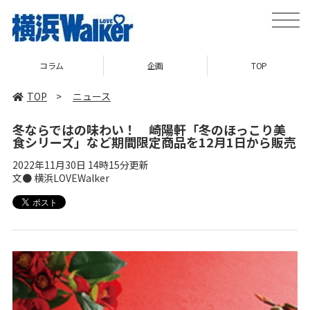
toggle
naviga
コラム
企画
TOP
TOP
>
ニュース
冬ならではの味わい！ 崎陽軒「冬のほっこり美
食シリーズ」など期間限定商品を12月1日から販売
2022年11月30日 14時15分更新
文● 横浜LOVEWalker