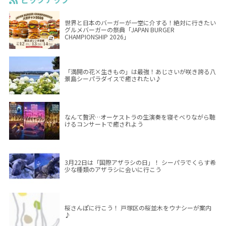
世界と日本のバーガーが一堂に介する！絶対に行きたい
グルメバーガーの祭典「JAPAN BURGER
CHAMPIONSHIP 2026」
「満開の花×生きもの」は最強！あじさいが咲き誇る八
景島シーパラダイスで癒されたい♪
なんて贅沢…オーケストラの生演奏を寝そべりながら聴
けるコンサートで癒されよう
3月22日は「国際アザラシの日」！ シーパラでくらす希
少な種類のアザラシに会いに行こう
桜さんぽに行こう！ 戸塚区の桜並木をウナシーが案内
♪