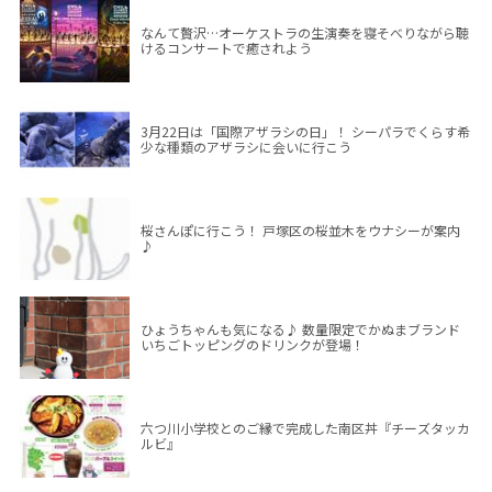
なんて贅沢…オーケストラの生演奏を寝そべりながら聴
けるコンサートで癒されよう
3月22日は「国際アザラシの日」！ シーパラでくらす希
少な種類のアザラシに会いに行こう
桜さんぽに行こう！ 戸塚区の桜並木をウナシーが案内
♪
ひょうちゃんも気になる♪ 数量限定でかぬまブランド
いちごトッピングのドリンクが登場！
六つ川小学校とのご縁で完成した南区丼『チーズタッカ
ルビ』