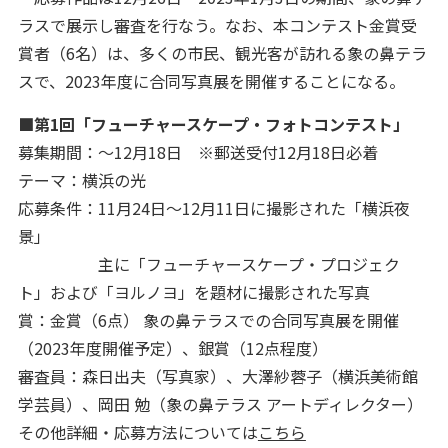
ラスで展示し審査を行なう。なお、本コンテスト金賞受
賞者（6名）は、多くの市民、観光客が訪れる象の鼻テラ
スで、2023年度に合同写真展を開催することになる。
■第1回「フューチャースケープ・フォトコンテスト」
募集期間：〜12月18日 ※郵送受付12月18日必着
テーマ：横浜の光
応募条件：11月24日～12月11日に撮影された「横浜夜
景」
主に「フューチャースケープ・プロジェク
ト」および「ヨルノヨ」を題材に撮影された写真
賞：金賞（6点） 象の鼻テラスでの合同写真展を開催
（2023年度開催予定）、銀賞（12点程度）
審査員：森日出夫（写真家）、大澤紗蓉子（横浜美術館
学芸員）、岡田 勉（象の鼻テラス アートディレクター）
その他詳細・応募方法については
こちら