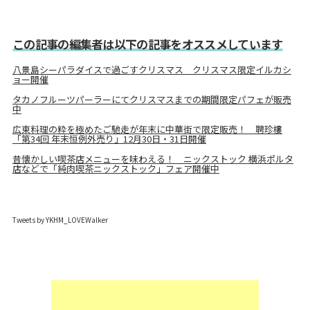
この記事の編集者は以下の記事をオススメしています
八景島シーパラダイスで過ごすクリスマス クリスマス限定イルカシ
ョー開催
タカノフルーツパーラーにてクリスマスまでの期間限定パフェが販売
中
広東料理の粋を極めたご馳走が年末に中華街で限定販売！ 聘珍樓
「第34回 年末恒例外売り」12月30日・31日開催
昔懐かしい喫茶店メニューを味わえる！ ニックストック 横浜ポルタ
店などで「純肉喫茶ニックストック」フェア開催中
Tweets by YKHM_LOVEWalker