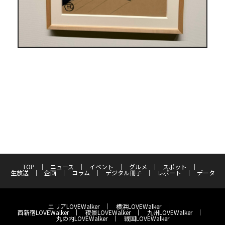
TOP
ニュース
イベント
グルメ
スポット
生放送
企画
コラム
デジタル冊子
レポート
データ
エリアLOVEWalker
横浜LOVEWalker
西新宿LOVEWalker
夜景LOVEWalker
九州LOVEWalker
丸の内LOVEWalker
戦国LOVEWalker