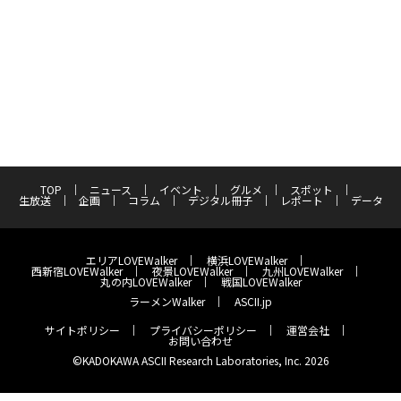
TOP
ニュース
イベント
グルメ
スポット
生放送
企画
コラム
デジタル冊子
レポート
データ
エリアLOVEWalker
横浜LOVEWalker
西新宿LOVEWalker
夜景LOVEWalker
九州LOVEWalker
丸の内LOVEWalker
戦国LOVEWalker
ラーメンWalker
ASCII.jp
サイトポリシー
プライバシーポリシー
運営会社
お問い合わせ
©KADOKAWA ASCII Research Laboratories, Inc. 2026