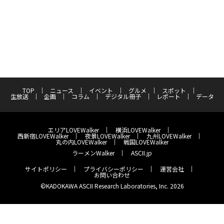
TOP
ニュース
イベント
グルメ
スポット
生放送
企画
コラム
デジタル冊子
レポート
データ
エリアLOVEWalker
横浜LOVEWalker
西新宿LOVEWalker
夜景LOVEWalker
九州LOVEWalker
丸の内LOVEWalker
戦国LOVEWalker
ラーメンWalker
ASCII.jp
サイトポリシー
プライバシーポリシー
運営会社
お問い合わせ
©KADOKAWA ASCII Research Laboratories, Inc. 2026