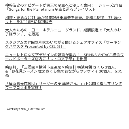
神谷浩史のナビゲートが満天の星空へと優しく案内！ シリーズ2作目
「Songs for the Planetarium 星空と巡るプレイリスト」
相鉄・東急など7社局が開業記念乗車券を発売、新横浜駅で「7社局セ
ット」を3月18日に特別販売
大人のための一皿！ ホテルニューグランド、期間限定で「大人のお
子様ランチ」を販売
スタジアムの雰囲気を味わいながら働けるシェアオフィス「ワーキン
グハマスタ Presented by CSL 5月」
ニューレトロな文字デザインの雑貨が集合！ SPINNS VINTAGE 横浜ワ
ールドポーターズ店内に「レトロ文字部」を出展
崎陽軒、「三溪園×横浜市交通局×崎陽軒 横濱月餅 さくら 3個入」
&「お花見シーズン限定 さくら色の昔ながらのシウマイ 30個入」を発
売
「横浜観光応援団」リーダーの秦 基博さん、山下公園と横浜マリンタ
ワーでコラボを実施！
Tweets by YKHM_LOVEWalker