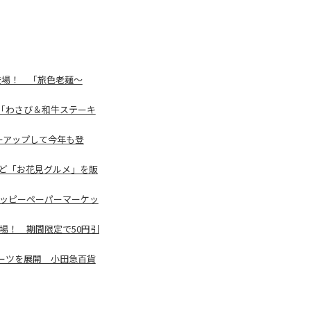
登場！ 「旅色老麺～
「わさび＆和牛ステーキ
ーアップして今年も登
など「お花見グルメ」を販
 ハッピーペーパーマーケッ
場！ 期間限定で50円引
ーツを展開 小田急百貨