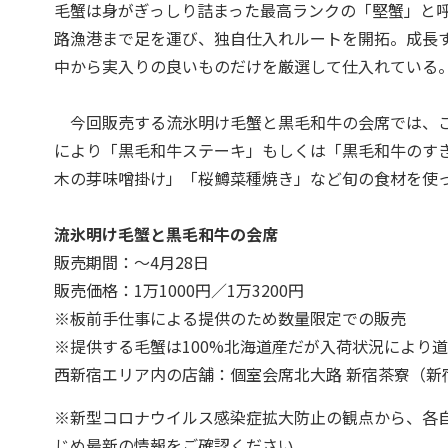
毛蟹は身がぎっしり詰まった最高ランクの「堅蟹」と
路漁港まで足を運び、独自仕入れルートを開拓。成長す
中から実入りの良いものだけを厳選して仕入れている
今回販売する流氷明け毛蟹と黒毛和牛の会席では、こ
により「黒毛和牛ステーキ」もしくは「黒毛和牛のす
木の芽味噌掛け」「桜鱒菜種焼き」など旬の食材を使
流氷明け毛蟹と黒毛和牛の会席
販売期間：〜4月28日
販売価格：1万1000円／1万3200円
※板前手仕事による提供のため数量限定での販売
※提供する毛蟹は100%北海道産だが入荷状況により
西新宿エリア内の店舗：個室会席北大路 新宿茶寮（新宿区
※新型コロナウイルス感染症拡大防止の観点から、各
じめ最新の情報をご確認ください。