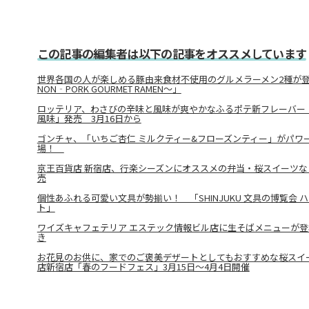
この記事の編集者は以下の記事をオススメしています
世界各国の人が楽しめる豚由来食材不使用のグルメラーメン2種が
NON‐PORK GOURMET RAMEN～」
ロッテリア、わさびの辛味と風味が爽やかなふるポテ新フレーバー
風味」発売 3月16日から
ゴンチャ、「いちご杏仁 ミルクティー&フローズンティー」がパワ
場！
京王百貨店 新宿店、行楽シーズンにオススメの弁当・桜スイーツ
売
個性あふれる可愛い文具が勢揃い！ 「SHINJUKU 文具の博覧会
ト」
ワイズキャフェテリア エステック情報ビル店に生そばメニューが登
き
お花見のお供に、家でのご褒美デザートとしてもおすすめな桜スイ
店新宿店「春のフードフェス」3月15日～4月4日開催