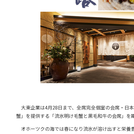
大東企業は4月28日まで、全席完全個室の会席・日
蟹」を提供する「流氷明け毛蟹と黒毛和牛の会席」を
オホーツクの海では春になり流氷が溶け出すと栄養豊