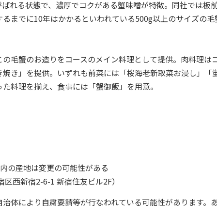
呼ばれる状態で、濃厚でコクがある蟹味噌が特徴。同社では板
るまでに10年はかかるといわれている500g以上のサイズの毛
。
の毛蟹のお造りをコースのメイン料理として提供。肉料理は
き焼き」を提供。いずれも前菜には「桜海老新取菜お浸し」「
った料理を揃え、食事には「蟹御飯」を用意。
道内の産地は変更の可能性がある
西新宿2-6-1 新宿住友ビル2F）
自治体により自粛要請等が行なわれている可能性があります。