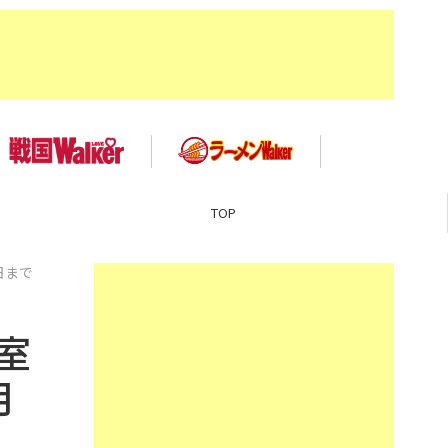
TOP
日まで
室
月