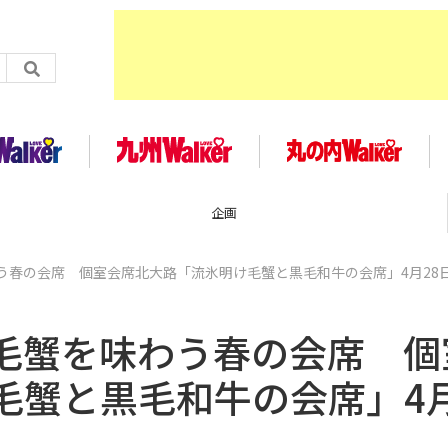
企画
う春の会席 個室会席北大路「流氷明け毛蟹と黒毛和牛の会席」4月28
毛蟹を味わう春の会席 個
毛蟹と黒毛和牛の会席」4