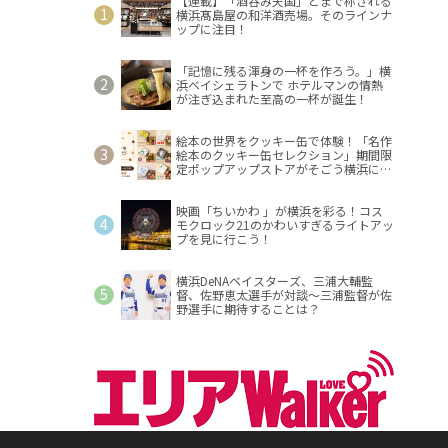
【連載】「酒呑み天国」とまで称される
横浜髙島屋の和洋酒売場。そのラインナ
ップに注目！
「記憶に残る渾身の一杯を作ろう。」横
浜ベイシェラトンで ホテルマンの情熱
が注ぎ込まれた至高の一杯が誕生！
絵本の世界をクッキー缶で体験！「名作
絵本のクッキー缶セレクション」期間限
定ポップアップストアがそごう横浜に登
場！
映画「ちいかわ 」が横浜を彩る！コス
モクロック21のかわいすぎるライトアッ
プを見に行こう！
横浜DeNAベイスターズ、三浦大輔監
督、佐野恵太選手が対談～三浦監督が佐
野選手に期待することは？