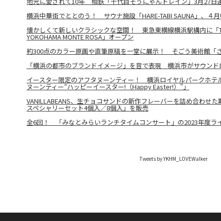
地元に愛されて10年 相鉄「十代目そうにゃんトレイン」3月27日
横浜中華街でととのう！ サウナ施設「HARE-TABI SAUNA」、
懐かしくて新しいクラシックな空間！ 東急東横線横浜駅構内に「THE 
YOKOHAMA MONTE ROSA」オープン
約300点のカラー原画や直筆原稿を一堂に展示！ そごう美術館「
「横浜の都市のブランドイメージ」を音で表現 横浜市がサウンド
イースター限定のアフタヌーンティー！ 横浜ロイヤルパークホテ
ヌーンティー“ハッピーイースター!（Happy Easter!）”」
VANILLABEANS、生チョコサンドの新作フレーバーを詰め合わせ
スペシャリーセット4個入／8個入」を販売
全6回！ 「みなとみらいランチタイムコンサート」の2023年度ラ
Tweets by YKHM_LOVEWalker