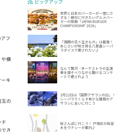
ピックアップ
世界と日本のバーガーが一堂に介
する！絶対に行きたいグルメバー
ガーの祭典「JAPAN BURGER
CHAMPIONSHIP 2026」
のアフ
「満開の花×生きもの」は最強！
あじさいが咲き誇る八景島シーパ
ラダイスで癒されたい♪
 や横
なんて贅沢…オーケストラの生演
奏を寝そべりながら聴けるコンサ
ートで癒されよう
ケーキ
3月22日は「国際アザラシの日」！
シーパラでくらす希少な種類のア
苔玉の
ザラシに会いに行こう
ンド
桜さんぽに行こう！ 戸塚区の桜並
木をウナシーが案内♪
能でき