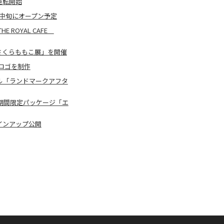
運転開始
４月中旬にオープン予定
ROYAL CAFE
さくらももこ展」を開催
ロゴを制作
ル「ランドマークアフタ
た期間限定パッケージ「エ
インアップ公開