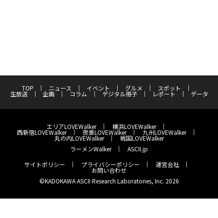
TOP
ニュース
イベント
グルメ
スポット
生放送
企画
コラム
デジタル冊子
レポート
データ
エリアLOVEWalker
横浜LOVEWalker
西新宿LOVEWalker
夜景LOVEWalker
九州LOVEWalker
丸の内LOVEWalker
戦国LOVEWalker
ラーメンWalker
ASCII.jp
サイトポリシー
プライバシーポリシー
運営会社
お問い合わせ
©KADOKAWA ASCII Research Laboratories, Inc. 2026