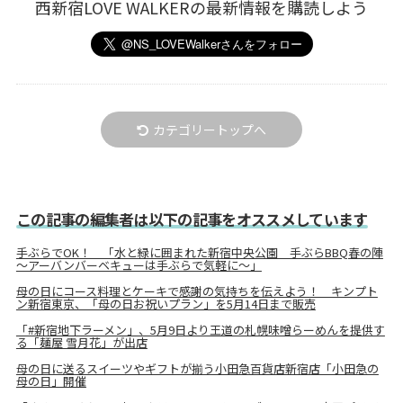
西新宿LOVE WALKERの最新情報を購読しよう
カテゴリートップへ
この記事の編集者は以下の記事をオススメしています
手ぶらでOK！ 「水と緑に囲まれた新宿中央公園 手ぶらBBQ春の陣
～アーバンバーベキューは手ぶらで気軽に～」
母の日にコース料理とケーキで感謝の気持ちを伝えよう！ キンプト
ン新宿東京、「母の日お祝いプラン」を5月14日まで販売
「#新宿地下ラーメン」、5月9日より王道の札幌味噌らーめんを提供す
る「麺屋 雪月花」が出店
母の日に送るスイーツやギフトが揃う小田急百貨店新宿店「小田急の
母の日」開催