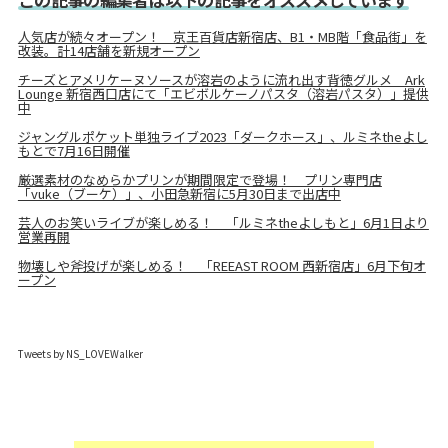
人気店が続々オープン！ 京王百貨店新宿店、B1・MB階「食品街」を
改装。計14店舗を新規オープン
チーズとアメリケーヌソースが溶岩のように流れ出す背徳グルメ Ark
Lounge 新宿西口店にて「エビボルケーノパスタ（溶岩パスタ）」提供
中
ジャングルポケット単独ライブ2023「ダークホース」、ルミネtheよし
もとで7月16日開催
厳選素材のなめらかプリンが期間限定で登場！ プリン専門店
「vuke（ブーケ）」、小田急新宿に5月30日まで出店中
芸人のお笑いライブが楽しめる！ 「ルミネtheよしもと」6月1日より
営業再開
物壊しや斧投げが楽しめる！ 「REEAST ROOM 西新宿店」6月下旬オ
ープン
Tweets by NS_LOVEWalker