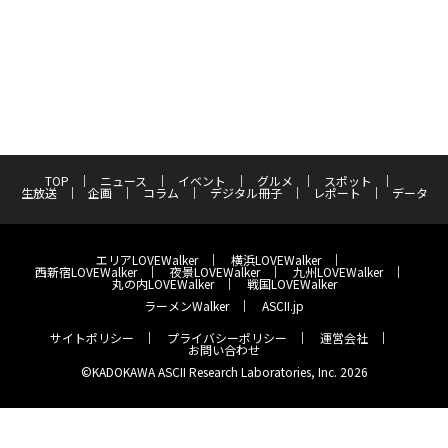
TOP
ニュース
イベント
グルメ
スポット
生放送
企画
コラム
デジタル冊子
レポート
データ
エリアLOVEWalker
横浜LOVEWalker
西新宿LOVEWalker
夜景LOVEWalker
九州LOVEWalker
丸の内LOVEWalker
戦国LOVEWalker
ラーメンWalker
ASCII.jp
サイトポリシー
プライバシーポリシー
運営会社
お問い合わせ
©KADOKAWA ASCII Research Laboratories, Inc. 2026