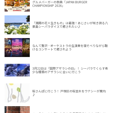
グルメバーガーの祭典「JAPAN BURGER
CHAMPIONSHIP 2026」
「満開の花×生きもの」は最強！あじさいが咲き誇る八
景島シーパラダイスで癒されたい♪
なんて贅沢…オーケストラの生演奏を寝そべりながら聴
けるコンサートで癒されよう
3月22日は「国際アザラシの日」！ シーパラでくらす希
少な種類のアザラシに会いに行こう
桜さんぽに行こう！ 戸塚区の桜並木をウナシーが案内
♪