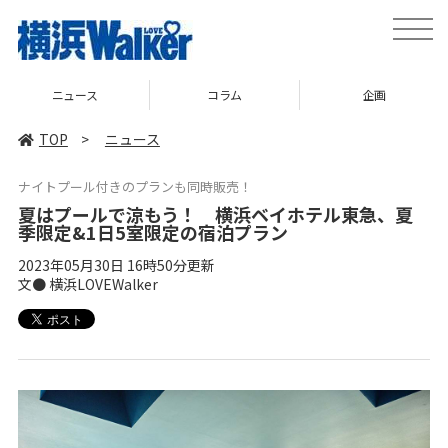
toggle
naviga
ニュース
コラム
企画
TOP
>
ニュース
ナイトプール付きのプランも同時販売！
夏はプールで涼もう！ 横浜ベイホテル東急、夏
季限定&1日5室限定の宿泊プラン
2023年05月30日 16時50分更新
文● 横浜LOVEWalker