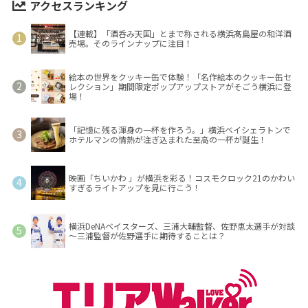
アクセスランキング
【連載】「酒呑み天国」とまで称される横浜髙島屋の和洋酒
売場。そのラインナップに注目！
絵本の世界をクッキー缶で体験！「名作絵本のクッキー缶セ
レクション」期間限定ポップアップストアがそごう横浜に登
場！
「記憶に残る渾身の一杯を作ろう。」横浜ベイシェラトンで
ホテルマンの情熱が注ぎ込まれた至高の一杯が誕生！
映画「ちいかわ 」が横浜を彩る！コスモクロック21のかわい
すぎるライトアップを見に行こう！
横浜DeNAベイスターズ、三浦大輔監督、佐野恵太選手が対談
～三浦監督が佐野選手に期待することは？