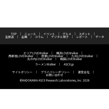
TOP
ニュース
イベント
グルメ
スポット
生放送
企画
コラム
デジタル冊子
レポート
データ
エリアLOVEWalker
横浜LOVEWalker
西新宿LOVEWalker
夜景LOVEWalker
九州LOVEWalker
丸の内LOVEWalker
戦国LOVEWalker
ラーメンWalker
ASCII.jp
サイトポリシー
プライバシーポリシー
運営会社
お問い合わせ
©KADOKAWA ASCII Research Laboratories, Inc. 2026