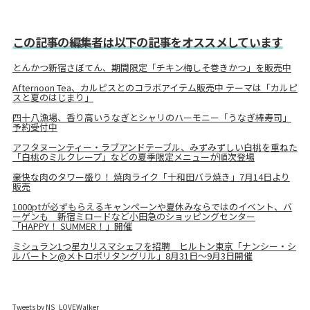
この記事の編集者は以下の記事をオススメしています
とんかつ新宿さぼてん、期間限定「チキン梅しそ巻きかつ」を販売中
Afternoon Tea、カルピスとのコラボアイテム販売中 テーマは「カルピ
スと夏のはじまり」
四十八漁場、香り高いうなぎとシャリのハーモニー「うなぎ棒寿司」
予約受付中
アフタヌーンティー・ラブアンドテーブル、みずみずしい白桃を重ねた
「白桃のミルクレープ」などの夏季限定メニューが順次登場
豪快な肉のタワー盛り！ 焼肉ライク「十和田バラ焼き」7月14日より
販売
1000ptが必ずもらえるキャンペーンや夏休みならではのイベント、バ
ーゲンも 新宿ミロードなど小田急のショッピングセンター
「HAPPY！ SUMMER！」開催
ミシュラン1つ星カリスマシェフを招聘 ヒルトン東京「ナンシー・シ
ルバートン@メトロポリタングリル」8月31日～9月3日開催
Tweets by NS_LOVEWalker