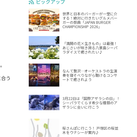
ピックアップ
世界と日本のバーガーが一堂に介
する！絶対に行きたいグルメバー
ガーの祭典「JAPAN BURGER
CHAMPIONSHIP 2026」
「満開の花×生きもの」は最強！
あじさいが咲き誇る八景島シーパ
ラダイスで癒されたい♪
る。
なんて贅沢…オーケストラの生演
奏を寝そべりながら聴けるコンサ
に合う
ートで癒されよう
3月22日は「国際アザラシの日」！
シーパラでくらす希少な種類のア
ザラシに会いに行こう
桜さんぽに行こう！ 戸塚区の桜並
木をウナシーが案内♪