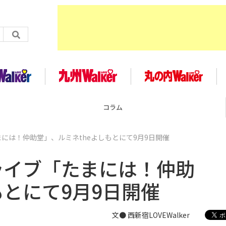
企画
には！仲助堂」、ルミネtheよしもとにて9月9日開催
ライブ「たまには！仲助
もとにて9月9日開催
文● 西新宿LOVEWalker