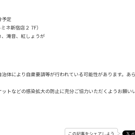
分予定
ルミネ新宿店２ 7F）
リカ、滝音、紅しょうが
自治体により自粛要請等が行われている可能性があります。あ
ケットなどの感染拡大の防止に充分ご協力いただくようお願い
この記事をシェアしよう