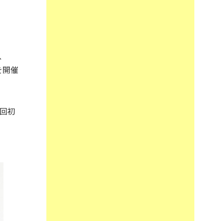
、
を開催
回初