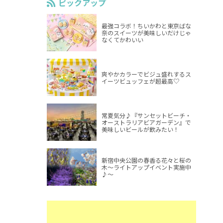
ピックアップ
最強コラボ！ちいかわと東京ばな
奈のスイーツが美味しいだけじゃ
なくてかわいい
爽やかカラーでビジュ盛れするス
イーツビュッフェが超最高♡
常夏気分♪『サンセットビーチ・
オーストラリアビアガーデン』で
美味しいビールが飲みたい！
新宿中央公園の春香る花々と桜の
木～ライトアップイベント実施中
♪～