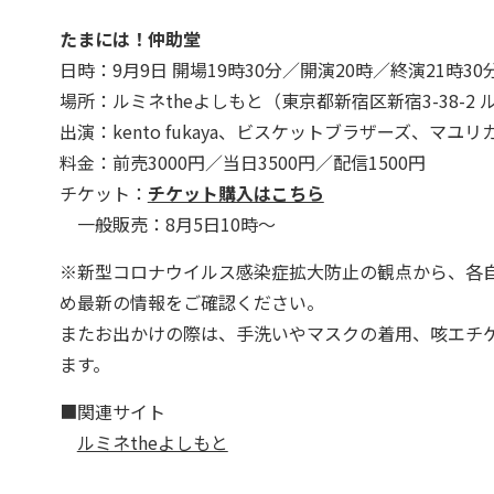
たまには！仲助堂
日時：9月9日 開場19時30分／開演20時／終演21時30
場所：ルミネtheよしもと（東京都新宿区新宿3-38-2 
出演：kento fukaya、ビスケットブラザーズ、マユ
料金：前売3000円／当日3500円／配信1500円
チケット：
チケット購入はこちら
一般販売：8月5日10時～
※新型コロナウイルス感染症拡大防止の観点から、各
め最新の情報をご確認ください。
またお出かけの際は、手洗いやマスクの着用、咳エチ
ます。
■関連サイト
ルミネtheよしもと