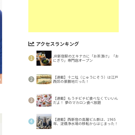
アクセスランキング
JR新宿駅のエキナカに「お茶漬け」「お
にぎり」専門店オープン
【連載】十二社（じゅうにそう）は江戸
西郊の景勝地だった！
【連載】もうチビチビ食べなくていいん
だよ！ 夢のマカロン食べ放題
【連載】西新宿の高層ビル群は、1965
年、淀橋浄水場の移転からはじまった！