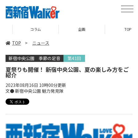
toggle
naviga
コラム
企画
TOP
TOP
>
ニュース
新宿中央公園 季節の足音
第41回
夏祭りも開催！ 新宿中央公園、夏の楽しみ方をご
紹介
2023年08月16日 10時00分更新
文● 新宿中央公園 魅力発見隊