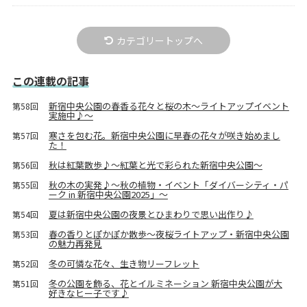
カテゴリートップへ
この連載の記事
新宿中央公園の春香る花々と桜の木～ライトアップイベント
第58回
実施中♪～
寒さを包む花。新宿中央公園に早春の花々が咲き始めまし
第57回
た！
秋は紅葉散歩♪～紅葉と光で彩られた新宿中央公園～
第56回
秋の木の実発♪～秋の植物・イベント「ダイバーシティ・パ
第55回
ーク in 新宿中央公園2025」～
夏は新宿中央公園の夜景とひまわりで思い出作り♪
第54回
春の香りとぽかぽか散歩～夜桜ライトアップ・新宿中央公園
第53回
の魅力再発見
冬の可憐な花々、生き物リーフレット
第52回
冬の公園を飾る、花とイルミネーション 新宿中央公園が大
第51回
好きなヒー子です♪