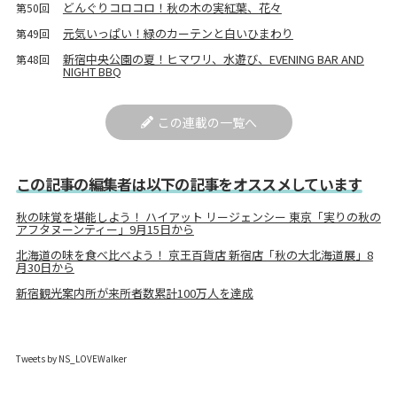
どんぐりコロコロ！秋の木の実紅葉、花々
第50回
元気いっぱい！緑のカーテンと白いひまわり
第49回
新宿中央公園の夏！ヒマワリ、水遊び、EVENING BAR AND
第48回
NIGHT BBQ
この連載の一覧へ
この記事の編集者は以下の記事をオススメしています
秋の味覚を堪能しよう！ ハイアット リージェンシー 東京「実りの秋の
アフタヌーンティー」9月15日から
北海道の味を食べ比べよう！ 京王百貨店 新宿店「秋の大北海道展」8
月30日から
新宿観光案内所が来所者数累計100万人を達成
Tweets by NS_LOVEWalker