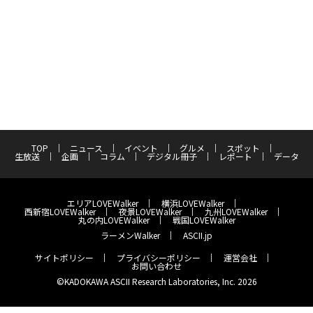
TOP
ニュース
イベント
グルメ
スポット
生放送
企画
コラム
デジタル冊子
レポート
データ
エリアLOVEWalker
横浜LOVEWalker
西新宿LOVEWalker
夜景LOVEWalker
九州LOVEWalker
丸の内LOVEWalker
戦国LOVEWalker
ラーメンWalker
ASCII.jp
サイトポリシー
プライバシーポリシー
運営会社
お問い合わせ
©KADOKAWA ASCII Research Laboratories, Inc. 2026