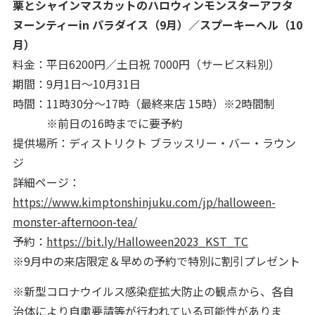
栗とシャインマスカットのハロウィンモンスターアフタ
ヌーンティーin パラダイス（9月）／スプーキーヘル（10
月）
料金：平日6200円／土日祝 7000円（サービス料別）
期間：9月1日～10月31日
時間：11時30分～17時（最終来店 15時）※2時間制
※前日の16時までに要予約
提供場所：ディストリクト ブラッスリー・バー・ラウン
ジ
詳細ページ：
https://www.kimptonshinjuku.com/jp/halloween-
monster-afternoon-tea/
予約：
https://bit.ly/Halloween2023_KST_TC
※9月中の来店限定＆早めの予約で特別に割引プレゼント
※新型コロナウイルス感染症拡大防止の観点から、各自
治体により自粛要請等が行われている可能性がありま