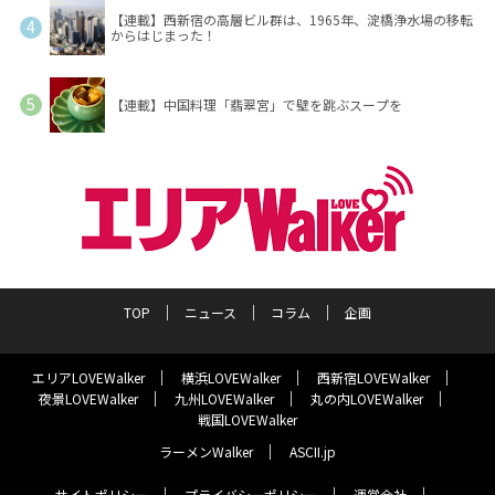
【連載】西新宿の高層ビル群は、1965年、淀橋浄水場の移転
からはじまった！
【連載】中国料理「翡翠宮」で壁を跳ぶスープを
TOP
ニュース
コラム
企画
エリアLOVEWalker
横浜LOVEWalker
西新宿LOVEWalker
夜景LOVEWalker
九州LOVEWalker
丸の内LOVEWalker
戦国LOVEWalker
ラーメンWalker
ASCII.jp
サイトポリシー
プライバシーポリシー
運営会社