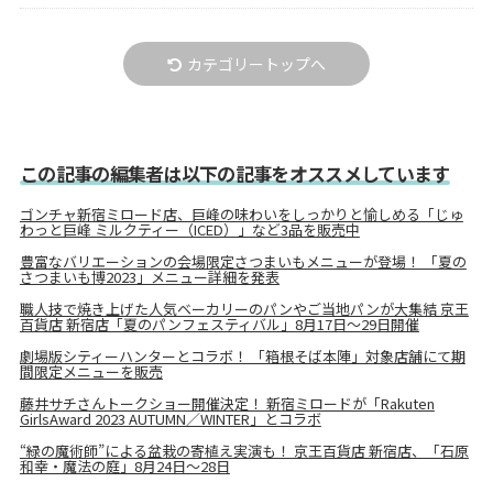
カテゴリートップへ
この記事の編集者は以下の記事をオススメしています
ゴンチャ新宿ミロード店、巨峰の味わいをしっかりと愉しめる「じゅ
わっと巨峰 ミルクティー（ICED）」など3品を販売中
豊富なバリエーションの会場限定さつまいもメニューが登場！ 「夏の
さつまいも博2023」メニュー詳細を発表
職人技で焼き上げた人気ベーカリーのパンやご当地パンが大集結 京王
百貨店 新宿店「夏のパンフェスティバル」8月17日～29日開催
劇場版シティーハンターとコラボ！ 「箱根そば本陣」対象店舗にて期
間限定メニューを販売
藤井サチさんトークショー開催決定！ 新宿ミロードが「Rakuten
GirlsAward 2023 AUTUMN／WINTER」とコラボ
“緑の魔術師”による盆栽の寄植え実演も！ 京王百貨店 新宿店、「石原
和幸・魔法の庭」8月24日～28日