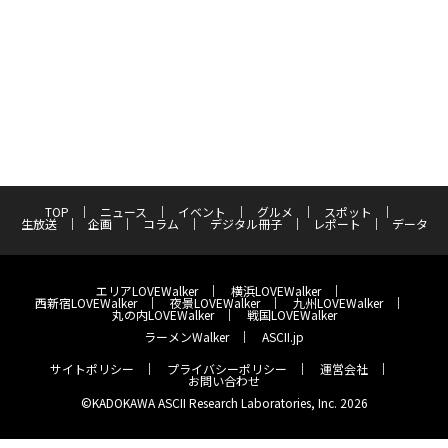
TOP
ニュース
イベント
グルメ
スポット
生放送
企画
コラム
デジタル冊子
レポート
データ
エリアLOVEWalker
横浜LOVEWalker
西新宿LOVEWalker
夜景LOVEWalker
九州LOVEWalker
丸の内LOVEWalker
戦国LOVEWalker
ラーメンWalker
ASCII.jp
サイトポリシー
プライバシーポリシー
運営会社
お問い合わせ
©KADOKAWA ASCII Research Laboratories, Inc. 2026