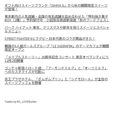
ギフト向けスイーツブランド「ISHIYA G」から秋の期間限定スイーツ
が登場！
東京都内の人気店舗・全国の有名店舗を詰め合わせた「特別焼き菓子
BOX（2種）」予約受付中 小田急百貨店新宿店「秋のフードフェス」
パーク ハイアット 東京、クリスマスや新年を祝うスイーツとスペシャ
ルメニュー
STREET FIGHTER 6とラグビー日本代表のコラボ商品がきた！
韓国の5人組ガールズグループ「LE SSERAFIM」のテーマカフェが期間
限定オープン
「メイプルストーリー」20周年記念コンサート 東京オペラシティにて
12月2日開催
ゴンチャ新宿ミロード店、「アーモンドミルク」と「オーツミルク」
へのカスタマイズが可能に
京王プラザホテル、「ポムポムプリン」と「シナモロール」が主役の
スイーツブッフェを開催
Tweets by NS_LOVEWalker