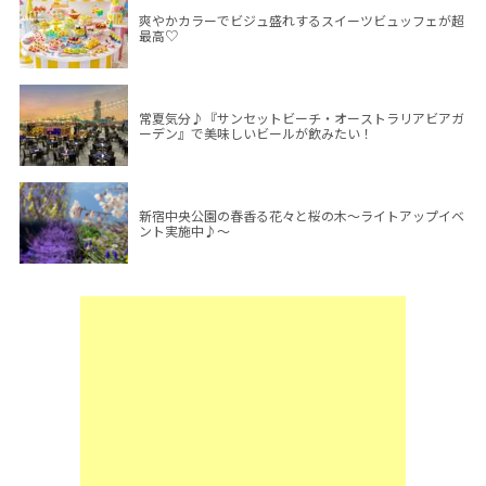
爽やかカラーでビジュ盛れするスイーツビュッフェが超
最高♡
常夏気分♪『サンセットビーチ・オーストラリアビアガ
ーデン』で美味しいビールが飲みたい！
新宿中央公園の春香る花々と桜の木～ライトアップイベ
ント実施中♪～