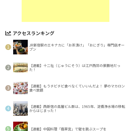
アクセスランキング
JR新宿駅のエキナカに「お茶漬け」「おにぎり」専門店オー
プン
【連載】十二社（じゅうにそう）は江戸西郊の景勝地だっ
た！
【連載】もうチビチビ食べなくていいんだよ！ 夢のマカロン
食べ放題
【連載】西新宿の高層ビル群は、1965年、淀橋浄水場の移転
からはじまった！
【連載】中国料理「翡翠宮」で壁を跳ぶスープを