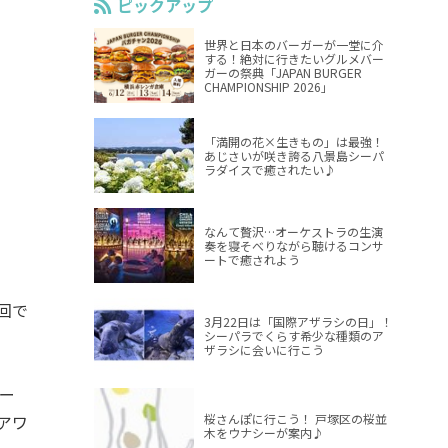
ピックアップ
世界と日本のバーガーが一堂に介
する！絶対に行きたいグルメバー
ガーの祭典「JAPAN BURGER
CHAMPIONSHIP 2026」
「満開の花×生きもの」は最強！
あじさいが咲き誇る八景島シーパ
ラダイスで癒されたい♪
なんて贅沢…オーケストラの生演
奏を寝そべりながら聴けるコンサ
ートで癒されよう
回で
3月22日は「国際アザラシの日」！
シーパラでくらす希少な種類のア
ザラシに会いに行こう
ー
桜さんぽに行こう！ 戸塚区の桜並
アワ
木をウナシーが案内♪