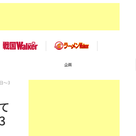
企画
日～3
て
3