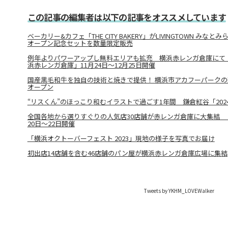
この記事の編集者は以下の記事をオススメしています
ベーカリー&カフェ「THE CITY BAKERY」がLIVINGTOWN みな
オープン記念セットを数量限定販売
例年よりパワーアップし無料エリアも拡充 横浜赤レンガ倉庫にて「Christm
浜赤レンガ倉庫」11月24日～12月25日開催
国産黒毛和牛を独自の技術と焼きで提供！ 横浜市アカフーパークの
オープン
“リスくん”のほっこり和むイラストで過ごす1年間 鎌倉紅谷「20
全国各地から選りすぐりの人気店30店舗が赤レンガ倉庫に大集結 
20日～22日開催
「横浜オクトーバーフェスト 2023」現地の様子を写真でお届け
初出店14店舗を含む46店舗のパン屋が横浜赤レンガ倉庫広場に集結
Tweets by YKHM_LOVEWalker