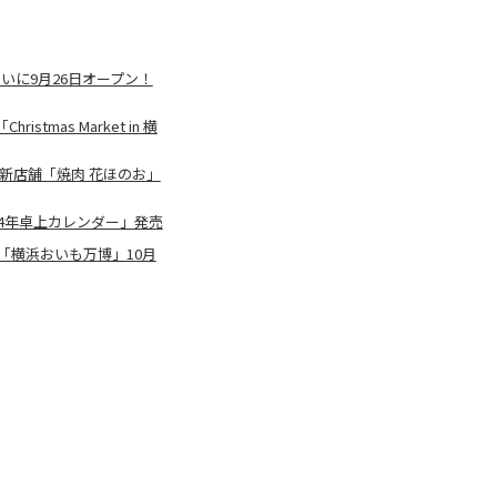
とみらいに9月26日オープン！
as Market in 横
新店舗「焼肉 花ほのお」
24年卓上カレンダー」発売
「横浜おいも万博」10月