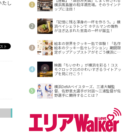
【連載】「酒呑み天国」とまで称される
いたし
横浜髙島屋の和洋酒売場。そのラインナ
ップに注目！
「記憶に残る渾身の一杯を作ろう。」横
浜ベイシェラトンで ホテルマンの情熱
が注ぎ込まれた至高の一杯が誕生！
絵本の世界をクッキー缶で体験！「名作
絵本のクッキー缶セレクション」期間限
定ポップアップストアがそごう横浜に登
場！
映画「ちいかわ 」が横浜を彩る！コス
モクロック21のかわいすぎるライトアッ
プを見に行こう！
横浜DeNAベイスターズ、三浦大輔監
督、佐野恵太選手が対談～三浦監督が佐
野選手に期待することは？
へ