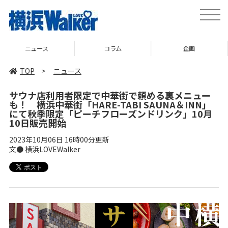
toggle
naviga
コラム
企画
TOP
TOP
>
ニュース
サウナ店利用者限定で中華街で頼める裏メニュー
も！ 横浜中華街「HARE-TABI SAUNA＆INN」
にて秋季限定「ピーチフローズンドリンク」10月
10日販売開始
2023年10月06日 16時00分更新
文● 横浜LOVEWalker