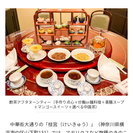
飲茶アフタヌーンティー（手作り点心＋炒飯or麺料理＋薬膳スープ
＋マンゴースイーツ＋選べる中国茶）
中華街大通りの「桂宮（けいきゅう）」（神奈川県横
浜市中区山下町151）では、アガリクスなど数種のきのこ