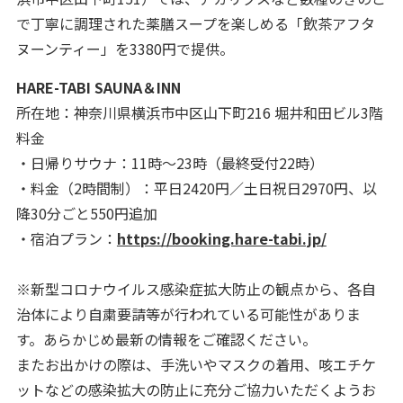
で丁寧に調理された薬膳スープを楽しめる「飲茶アフタ
ヌーンティー」を3380円で提供。
HARE-TABI SAUNA＆INN
所在地：神奈川県横浜市中区山下町216 堀井和田ビル3階
料金
・日帰りサウナ：11時～23時（最終受付22時）
・料金（2時間制）：平日2420円／土日祝日2970円、以
降30分ごと550円追加
・宿泊プラン：
https://booking.hare-tabi.jp/
※新型コロナウイルス感染症拡大防止の観点から、各自
治体により自粛要請等が行われている可能性がありま
す。あらかじめ最新の情報をご確認ください。
またお出かけの際は、手洗いやマスクの着用、咳エチケ
ットなどの感染拡大の防止に充分ご協力いただくようお