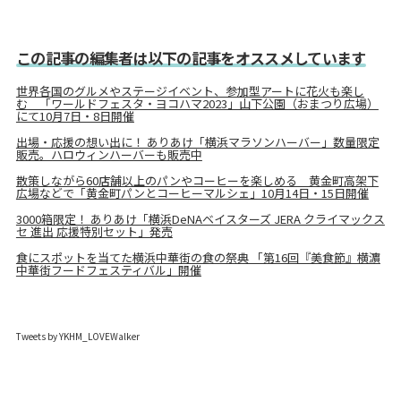
この記事の編集者は以下の記事をオススメしています
世界各国のグルメやステージイベント、参加型アートに花火も楽し
む 「ワールドフェスタ・ヨコハマ2023」山下公園（おまつり広場）
にて10月7日・8日開催
出場・応援の想い出に！ ありあけ「横浜マラソンハーバー」数量限定
販売。ハロウィンハーバーも販売中
散策しながら60店舗以上のパンやコーヒーを楽しめる 黄金町高架下
広場などで「黄金町パンとコーヒーマルシェ」10月14日・15日開催
3000箱限定！ ありあけ「横浜DeNAベイスターズ JERA クライマックス
セ 進出 応援特別セット」発売
食にスポットを当てた横浜中華街の食の祭典 「第16回『美食節』横濵
中華街フードフェスティバル」開催
Tweets by YKHM_LOVEWalker