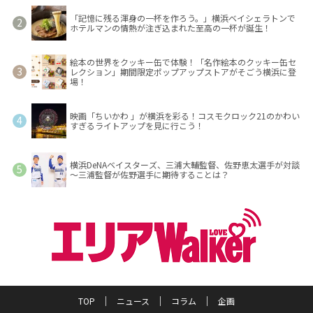
「記憶に残る渾身の一杯を作ろう。」横浜ベイシェラトンで
ホテルマンの情熱が注ぎ込まれた至高の一杯が誕生！
絵本の世界をクッキー缶で体験！「名作絵本のクッキー缶セ
レクション」期間限定ポップアップストアがそごう横浜に登
場！
映画「ちいかわ 」が横浜を彩る！コスモクロック21のかわい
すぎるライトアップを見に行こう！
横浜DeNAベイスターズ、三浦大輔監督、佐野恵太選手が対談
～三浦監督が佐野選手に期待することは？
TOP
ニュース
コラム
企画