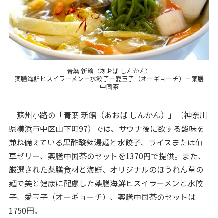
青葉 新館（あおば しんかん）
薬膳海鮮ヒスイラーメン＋水餃子＋愛玉子（オーギョーチ）＋薬膳
中国茶
蘇州小路の「青葉 新館（あおば しんかん）」（神奈川
県横浜市中区山下町97）では、サウナ後に欲する酸味を
兼ね備えている黒酢酸辣湯麺と水餃子、ライスまたは仙
草ゼリー、薬膳中国茶のセットを1370円で提供。また、
厳選された薬膳食材と海鮮、オリジナルのほうれん草の
麺で美と健康に配慮した薬膳海鮮ヒスイラーメンと水餃
子、愛玉子（オーギョーチ）、薬膳中国茶のセットは
1750円。