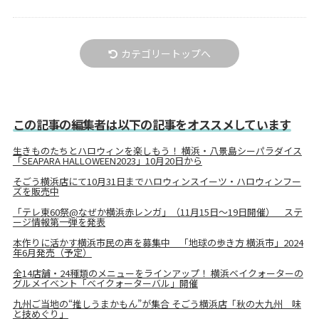
カテゴリートップへ
この記事の編集者は以下の記事をオススメしています
生きものたちとハロウィンを楽しもう！ 横浜・八景島シーパラダイス
「SEAPARA HALLOWEEN2023」10月20日から
そごう横浜店にて10月31日までハロウィンスイーツ・ハロウィンフー
ズを販売中
「テレ東60祭@なぜか横浜赤レンガ」（11月15日～19日開催） ステ
ージ情報第一弾を発表
本作りに活かす横浜市民の声を募集中 「地球の歩き方 横浜市」2024
年6月発売（予定）
全14店舗・24種類のメニューをラインアップ！ 横浜ベイクォーターの
グルメイベント「ベイクォーターバル」開催
九州ご当地の“推しうまかもん”が集合 そごう横浜店「秋の大九州 味
と技めぐり」