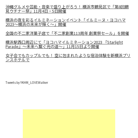
沖縄グルメや芸能・音楽で盛り上がろう！ 横浜市鶴見区で「第8回鶴
見ウチナー祭」11月4日・5日開催
横浜の夜を彩るイルミネーションイベント「イルミーヌ・ヨコハマ
2023～横浜の未来が輝く～」開催
全国の不二家洋菓子店で「不二家創業113周年 創業祭セール」を開催
横浜駅西口周辺にて「ヨコハマイルミネーション2023 『Starlight
Parade』～未来へ繋ぐ光の道～」11月15日より開催
女子会でもカップルでも！ 空に包まれたような宿泊体験を新横浜プリ
ンスホテルで
Tweets by YKHM_LOVEWalker