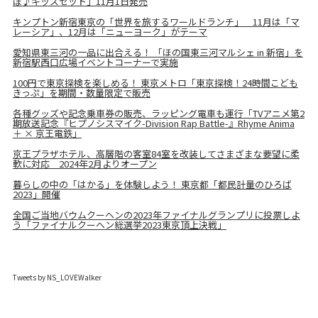
ぼ♪キッズセット」11月1日発売
キンプトン新宿東京の「世界を旅するワールドランチ」 11月は「マ
レーシア」、12月は「ニューヨーク」がテーマ
愛知県東三河の一品に出合える！ 「ほの国東三河マルシェ in 新宿」を
新宿駅西口広場イベントコーナーで実施
100円で東京探検を楽しめる！ 東京メトロ「東京探検！24時間こども
きっぷ」を期間・数量限定で販売
各種グッズや記念乗車券の販売、ラッピング電車も運行「TVアニメ第2
期放送記念『ヒプノシスマイク-Division Rap Battle-』Rhyme Anima
＋ × 京王電鉄」
京王プラザホテル、高層階の客室84室を改装してさまざまな要望に柔
軟に対応 2024年2月よりオープン
暮らしの中の「はかる」を体験しよう！ 東京都「都民計量のひろば
2023」開催
全国ご当地バウムクーヘンの2023年ファイナルグランプリに投票しよ
う「ファイナルクーヘン総選挙2023東京頂上決戦」
Tweets by NS_LOVEWalker