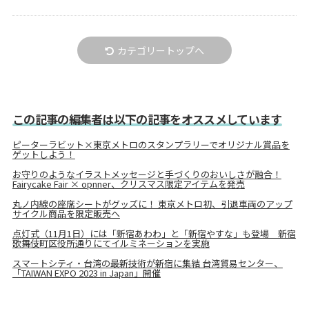
カテゴリートップへ
この記事の編集者は以下の記事をオススメしています
ピーターラビット×東京メトロのスタンプラリーでオリジナル賞品を
ゲットしよう！
お守りのようなイラストメッセージと手づくりのおいしさが融合！
Fairycake Fair × opnner、クリスマス限定アイテムを発売
丸ノ内線の座席シートがグッズに！ 東京メトロ初、引退車両のアップ
サイクル商品を限定販売へ
点灯式（11月1日）には「新宿あわわ」と「新宿やすな」も登場 新宿
歌舞伎町区役所通りにてイルミネーションを実施
スマートシティ・台湾の最新技術が新宿に集結 台湾貿易センター、
「TAIWAN EXPO 2023 in Japan」開催