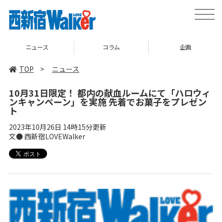
toggle
naviga
ニュース
コラム
企画
TOP
>
ニュース
10月31日限定！ 都内の献血ルームにて「ハロウィ
ンキャンペーン」を実施 先着でお菓子をプレゼン
ト
2023年10月26日 14時15分更新
文● 西新宿LOVEWalker