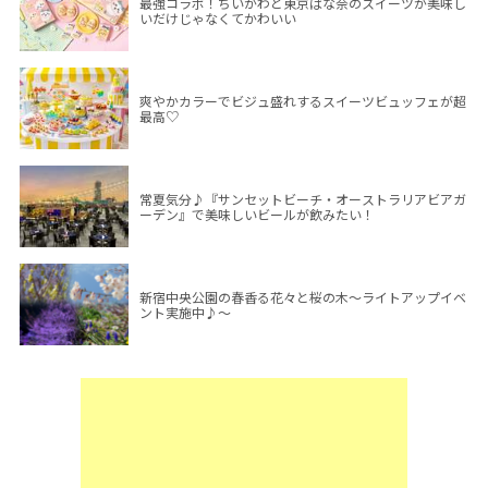
最強コラボ！ちいかわと東京ばな奈のスイーツが美味し
いだけじゃなくてかわいい
爽やかカラーでビジュ盛れするスイーツビュッフェが超
最高♡
常夏気分♪『サンセットビーチ・オーストラリアビアガ
ーデン』で美味しいビールが飲みたい！
新宿中央公園の春香る花々と桜の木～ライトアップイベ
ント実施中♪～