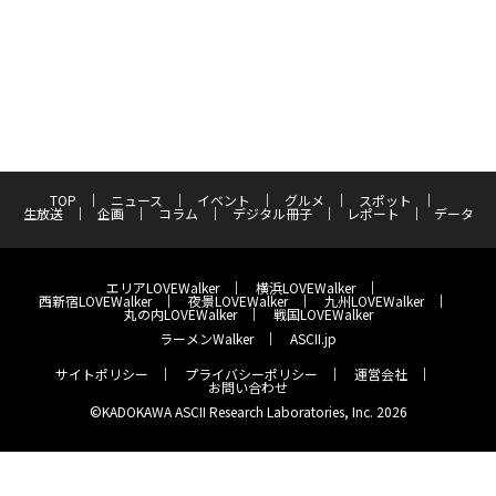
TOP
ニュース
イベント
グルメ
スポット
生放送
企画
コラム
デジタル冊子
レポート
データ
エリアLOVEWalker
横浜LOVEWalker
西新宿LOVEWalker
夜景LOVEWalker
九州LOVEWalker
丸の内LOVEWalker
戦国LOVEWalker
ラーメンWalker
ASCII.jp
サイトポリシー
プライバシーポリシー
運営会社
お問い合わせ
©KADOKAWA ASCII Research Laboratories, Inc. 2026